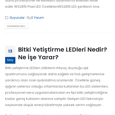
daha profesyonel ve etkileyici aydınlatma efektleri elde
edilir.WS2815 Pixel LED ÖzellikleriWS2815 LED şeritlerin öne...
Duyurular
0 Yorum
DEVAMINI OKU...
Bitki Yetiştirme LEDleri Nedir?
13
Ne İşe Yarar?
May
Bitki yetiştirme LEDleri, bitkilerin ihtiyaç duyduğu ışık
spektrumunu sağlayarak daha sağlıklı ve hızlı gelişmelerine
yardımcı olan özel aydınlatma ürünleridir. Özellikle güneş
ışığının yetersiz olduğu ortamlarda kullanılan bu LED sistemleri,
profesyonel sera uygulamalarından ev tipi bitki yetiştiriciliğine
kadar geniş kullanım alanına sahiptir.Gelişen LED teknolojisi
sayesinde düşük enerji tüketimiyle yüksek verim sağlayan...