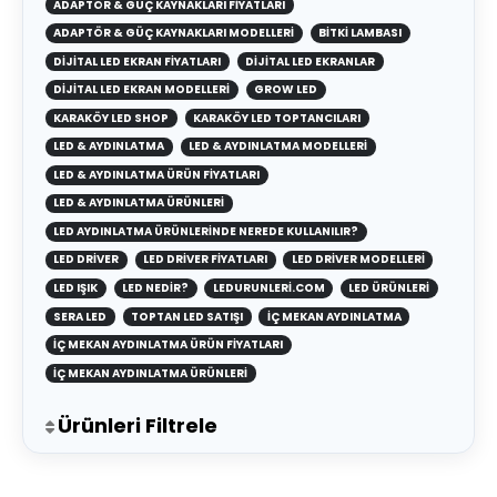
ADAPTÖR & GÜÇ KAYNAKLARI FIYATLARI
ADAPTÖR & GÜÇ KAYNAKLARI MODELLERI
BITKI LAMBASI
DIJITAL LED EKRAN FIYATLARI
DIJITAL LED EKRANLAR
DIJITAL LED EKRAN MODELLERI
GROW LED
KARAKÖY LED SHOP
KARAKÖY LED TOPTANCILARI
LED & AYDINLATMA
LED & AYDINLATMA MODELLERI
LED & AYDINLATMA ÜRÜN FIYATLARI
LED & AYDINLATMA ÜRÜNLERI
LED AYDINLATMA ÜRÜNLERINDE NEREDE KULLANILIR?
LED DRIVER
LED DRIVER FIYATLARI
LED DRIVER MODELLERI
LED IŞIK
LED NEDIR?
LEDURUNLERI.COM
LED ÜRÜNLERI
SERA LED
TOPTAN LED SATIŞI
İÇ MEKAN AYDINLATMA
İÇ MEKAN AYDINLATMA ÜRÜN FIYATLARI
İÇ MEKAN AYDINLATMA ÜRÜNLERI
Ürünleri Filtrele