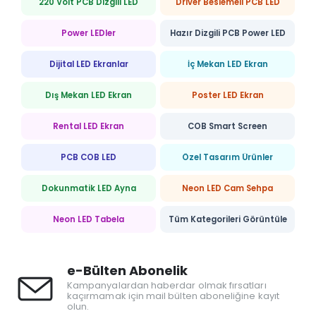
220 Volt PCB Dizgili LED
Driver Beslemeli PCB LED
Power LEDler
Hazır Dizgili PCB Power LED
Dijital LED Ekranlar
İç Mekan LED Ekran
Dış Mekan LED Ekran
Poster LED Ekran
Rental LED Ekran
COB Smart Screen
PCB COB LED
Özel Tasarım Ürünler
Dokunmatik LED Ayna
Neon LED Cam Sehpa
Neon LED Tabela
Tüm Kategorileri Görüntüle
e-Bülten Abonelik
Kampanyalardan haberdar olmak fırsatları
kaçırmamak için mail bülten aboneliğine kayıt
olun.