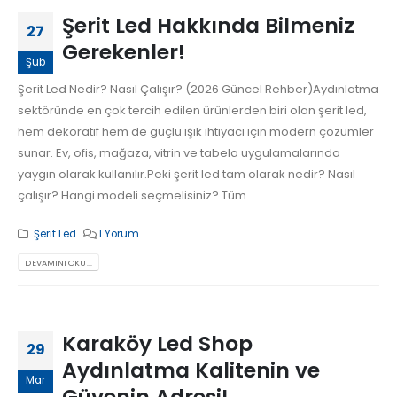
Şerit Led Hakkında Bilmeniz
27
Gerekenler!
Şub
Şerit Led Nedir? Nasıl Çalışır? (2026 Güncel Rehber)Aydınlatma
sektöründe en çok tercih edilen ürünlerden biri olan şerit led,
hem dekoratif hem de güçlü ışık ihtiyacı için modern çözümler
sunar. Ev, ofis, mağaza, vitrin ve tabela uygulamalarında
yaygın olarak kullanılır.Peki şerit led tam olarak nedir? Nasıl
çalışır? Hangi modeli seçmelisiniz? Tüm...
Şerit Led
1 Yorum
DEVAMINI OKU...
Karaköy Led Shop
29
Aydınlatma Kalitenin ve
Mar
Güvenin Adresi!