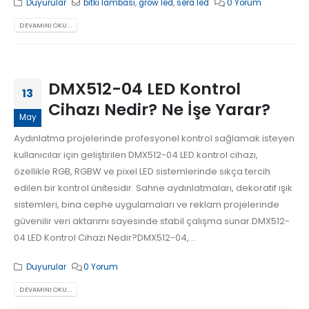
Duyurular
bitki lambası
,
grow led
,
sera led
0 Yorum
DEVAMINI OKU...
DMX512-04 LED Kontrol
13
Cihazı Nedir? Ne İşe Yarar?
May
Aydınlatma projelerinde profesyonel kontrol sağlamak isteyen
kullanıcılar için geliştirilen DMX512-04 LED kontrol cihazı,
özellikle RGB, RGBW ve pixel LED sistemlerinde sıkça tercih
edilen bir kontrol ünitesidir. Sahne aydınlatmaları, dekoratif ışık
sistemleri, bina cephe uygulamaları ve reklam projelerinde
güvenilir veri aktarımı sayesinde stabil çalışma sunar.DMX512-
04 LED Kontrol Cihazı Nedir?DMX512-04,...
Duyurular
0 Yorum
DEVAMINI OKU...