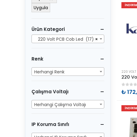
İNDIRI
Uygula
Ürün Kategori
220 Volt PCB Cob Led (17)
×
Renk
Bu
Herhangi Renk
220 VOLT 
ürünün
birden
0
out 
₺
172
Çalışma Voltajı
fazla
varyasyon
Herhangi Çalışma Voltajı
İNDIRI
var.
Seçenekler
IP Koruma Sınıfı
ürün
sayfasınd