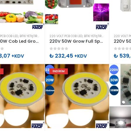
PCB COB LED
,
BITKI YETIŞTIRME LED ÇEŞITLERI
220 VOLT PCB COB LED
,
LED AYDINLATMA ÜRÜNLERI
,
BITKI YETIŞTIRME LED ÇEŞITLERI
,
PCB COB LED
220 VOLT P
,
LE
220V 50W Cob Led Grow Full Spectrum bitki yetiştirme ledi
220V 50W Grow Full Spectrum Cob Led Bitki yetiştirme ledi
of 5
0
out of 5
0
out o
3,07
₺
232,45
₺
539,
+KDV
+KDV
M
İNDIRIM