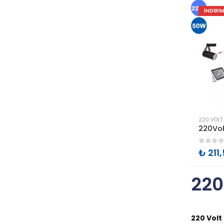
İNDIRI
var.
Seçenekler
ürün
sayfasınd
seçilebilir
Bu
220 VOLT 
ürünün
birden
0
out 
₺
211
fazla
varyasyon
220
var.
Seçenekler
ürün
220 Volt
sayfasınd