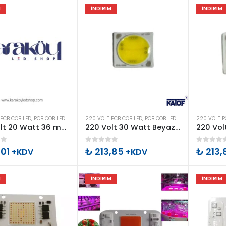
M
İNDIRIM
İNDIRIM
PCB COB LED
,
PCB COB LED
220 VOLT PCB COB LED
,
PCB COB LED
220 VOLT P
220 Volt 20 Watt 36 mm x 36 mm Cob Led
220 Volt 30 Watt Beyaz Cob Led
of 5
0
out of 5
0
out o
,01
₺
213,85
₺
213,
+KDV
+KDV
u
M
İNDIRIM
İNDIRIM
an