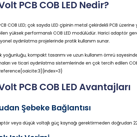
Volt PCB COB LED Nedir?
PCB COB LED; çok sayıda LED çipinin metal çekirdekli PCB üzerine ye
abilen yüksek performanslı COB LED modülüdür. Harici adaptör ger
yonel aydınlatma projelerinde pratik kullanım sunar.
ık yoğunluğu, kompakt tasarımı ve uzun kullanım ömrü sayesinde 
aları ve ticari aydınlatma sistemlerinde en çok tercih edilen CO
eference[oaicite:3]{index=3}
Volt PCB COB LED Avantajları
udan Şebeke Bağlantısı
aptör veya düşük voltajlı güç kaynağı gerektirmeden doğrudan 220 Vo