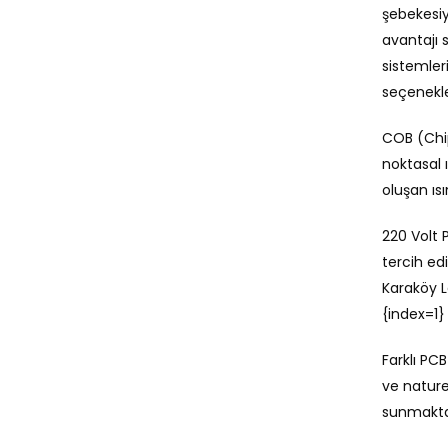
şebekesiy
seçilebilir
avantajı 
sistemler
seçenekle
COB (Chip
noktasal 
oluşan ıs
220 Volt P
tercih ed
Karaköy L
{index=1}
Farklı PC
ve nature
sunmaktad