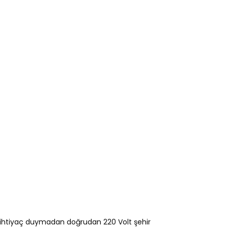
var.
Seçenekler
ürün
sayfasından
n
seçilebilir
e ihtiyaç duymadan doğrudan 220 Volt şehir