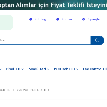
Katalog
Yardım
Siparişlerim
Pixel LED
Modül Led
PCB Cob LED
Led Kontrol Ci
COB LED
220 VOLT PCB COB LED