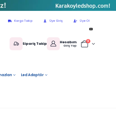
Kargo Takip
Üye Giriş
Üye Ol
0
Hesabım
Sipariş Takip
Giriş Yap
hazları
Led Adaptör