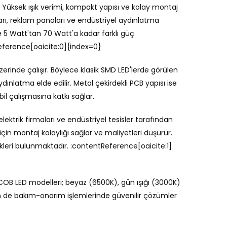
 Yüksek ışık verimi, kompakt yapısı ve kolay montaj
arı, reklam panoları ve endüstriyel aydınlatma
 5 Watt'tan 70 Watt'a kadar farklı güç
eference[oaicite:0]{index=0}
erinde çalışır. Böylece klasik SMD LED'lerde görülen
nlatma elde edilir. Metal çekirdekli PCB yapısı ise
il çalışmasına katkı sağlar.
 elektrik firmaları ve endüstriyel tesisler tarafından
çin montaj kolaylığı sağlar ve maliyetleri düşürür.
kleri bulunmaktadır. :contentReference[oaicite:1]
B COB LED modelleri; beyaz (6500K), gün ışığı (3000K)
m de bakım-onarım işlemlerinde güvenilir çözümler