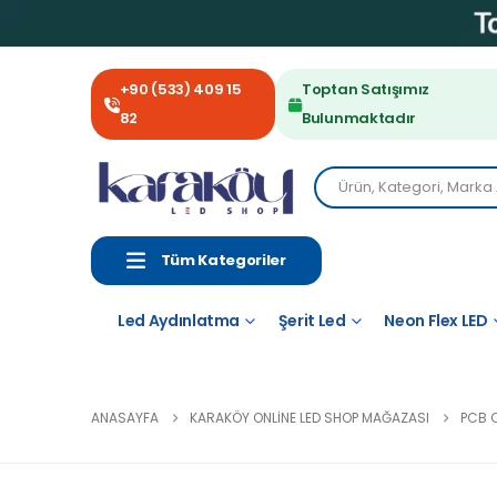
+90 (533) 409 15
Toptan Satışımız
82
Bulunmaktadır
Tüm Kategoriler
Led Aydınlatma
Şerit Led
Neon Flex LED
ANASAYFA
KARAKÖY ONLINE LED SHOP MAĞAZASI
PCB 