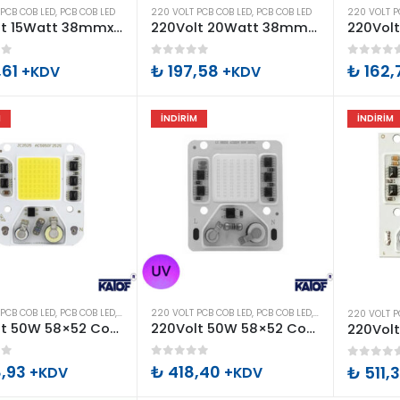
Bu
Bu
PCB COB LED
,
PCB COB LED
220 VOLT PCB COB LED
,
PCB COB LED
220 VOLT P
220Volt 15Watt 38mmx6mm Cob Led
220Volt 20Watt 38mmx6mm Cob Led
ürünün
ürünün
birden
birden
of 5
0
out of 5
0
out o
,61
₺
197,58
₺
162,
+KDV
+KDV
fazla
fazla
u
varyasyonu
varyasyonu
M
İNDIRIM
İNDIRIM
var.
var.
Seçenekler
Seçenekler
ürün
ürün
an
sayfasından
sayfasında
seçilebilir
seçilebilir
Bu
Bu
PCB COB LED
,
PCB COB LED
,
POWER LEDLER
220 VOLT PCB COB LED
,
PCB COB LED
,
POWER LEDLER
220 VOLT P
220Volt 50W 58×52 Cob Led Gün Işığı
220Volt 50W 58×52 Cob Led UV Ultra Viyole (395-400nm)
ürünün
ürünün
birden
birden
of 5
0
out of 5
0
out o
,93
₺
418,40
₺
511,
+KDV
+KDV
fazla
fazla
u
varyasyonu
varyasyonu