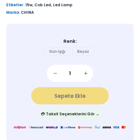
Etiketler:
15w
,
Cob Led
,
Led Lamp
Marka:
CHINA
Renk
Gün Işığı
Beyaz
Sepete Ekle
💳 Taksit Seçeneklerini Gör →