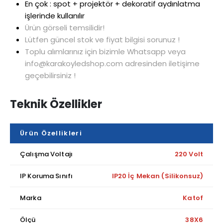
En çok : spot + projektör + dekoratif aydınlatma
işlerinde kullanılır
Ürün görseli temsilidir!
Lütfen güncel stok ve fiyat bilgisi sorunuz !
Toplu alımlarınız için bizimle Whatsapp veya
info@karakoyledshop.com adresinden iletişime
geçebilirsiniz !
Teknik Özellikler
Ürün Özellikleri
Çalışma Voltajı
220 Volt
IP Koruma Sınıfı
IP20 İç Mekan (Silikonsuz)
Marka
Katof
Ölçü
38X6