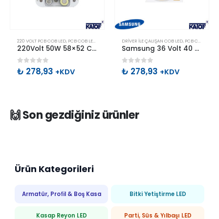
Bu ürünün birden fazla varyasyonu var. Seçenekler ürün sayfasından seçilebilir
220 VOLT PCB COB LED
,
PCB COB LED
,
POWER LEDLER
DRIVER ILE ÇALIŞAN COB LED
,
PCB COB LED
220Volt 50W 58×52 Cob Led Beyaz
Samsung 36 Volt 40 Watt Cob Led Gün Işığı
0
out of 5
0
out of 5
₺
278,93
₺
278,93
+KDV
+KDV
🙌 Son gezdiğiniz ürünler
Ürün Kategorileri
Armatür, Profil & Boş Kasa
Bitki Yetiştirme LED
Kasap Reyon LED
Parti, Süs & Yılbaşı LED