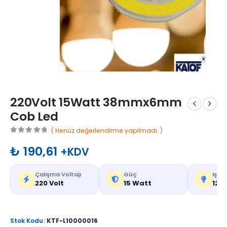
220Volt 15Watt 38mmx6mm
Cob Led
( Henüz değerlendirme yapılmadı. )
0
out of 5
₺
190,61
+KDV
Çalışma Voltajı
Güç
Işık
220 Volt
15 Watt
120
Stok Kodu:
KTF-L10000016