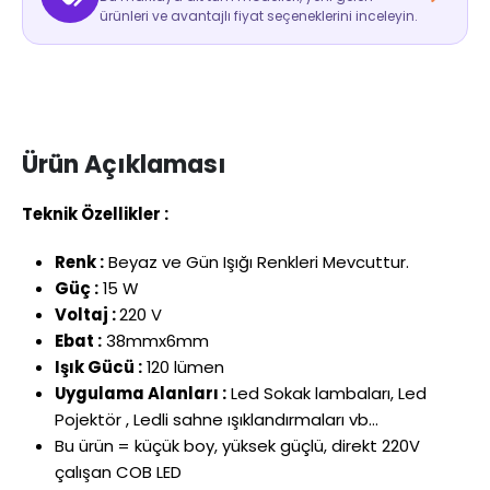
ürünleri ve avantajlı fiyat seçeneklerini inceleyin.
Ürün Açıklaması
Teknik Özellikler :
Renk :
Beyaz ve Gün Işığı Renkleri Mevcuttur.
Güç :
15 W
Voltaj :
220 V
Ebat :
38mmx6mm
Işık Gücü :
120 lümen
Uygulama Alanları :
Led Sokak lambaları, Led
Pojektör , Ledli sahne ışıklandırmaları vb…
Bu ürün = küçük boy, yüksek güçlü, direkt 220V
çalışan COB LED