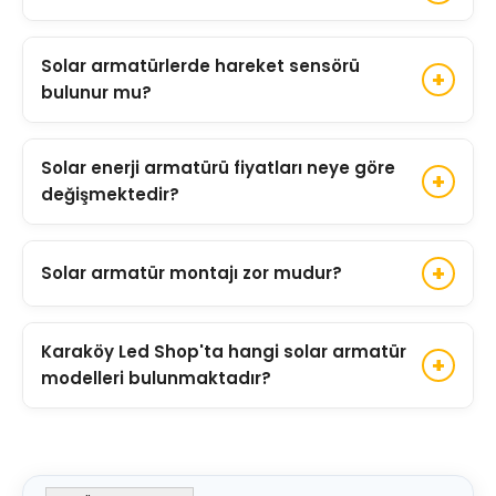
koşullarına karşı dayanıklıdır.
Modeline, batarya kapasitesine ve gün
Solar armatürlerde hareket sensörü
içerisindeki güneşlenme süresine bağlı olarak
bulunur mu?
ortalama 8-12 saat boyunca aydınlatma
sağlayabilir.
Birçok modelde PIR hareket sensörü
Solar enerji armatürü fiyatları neye göre
bulunmaktadır. Sensör sayesinde yalnızca ihtiyaç
değişmektedir?
anında tam güçte çalışarak enerji tasarrufu
sağlanır.
Güneş paneli kapasitesi, batarya teknolojisi, LED
Solar armatür montajı zor mudur?
gücü, sensör özellikleri, IP koruma sınıfı ve gövde
yapısına göre fiyatlar değişmektedir.
Hayır. Elektrik kablosu gerektirmediği için uygun
Karaköy Led Shop'ta hangi solar armatür
direk veya yüzeye kısa sürede monte
modelleri bulunmaktadır?
edilebilmektedir.
Karaköy Led Shop'ta solar sokak armatürü, solar
bahçe armatürü, solar projektör, sensörlü solar
armatür ve güneş enerjili LED aydınlatma