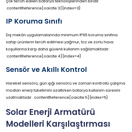
çok tercih edilen batarya teknolojilerinden biridir.
:contentReference[oaicite:3]{index=3}
IP Koruma Sınıfı
Dış mekân uygulamalarında minimum IP65 koruma sınıfına
sahip ürünlerin tercih edilmesi yağmur, toz ve zorlu hava
koşullarına karşı daha güvenli kullanım sağlamaktadır.
:contentReference[oaicite:4]{index=4}
Sensör ve Akıllı Kontrol
Hareket sensörü, gün ışığı sensörü ve zaman kontrollü çalışma
modları enerji tüketimini azaltırken batarya kullanım süresini
uzatmaktadır. :contentReference[oaicite:5]{index=5}
Solar Enerji Armatürü
Modelleri Karşılaştırması