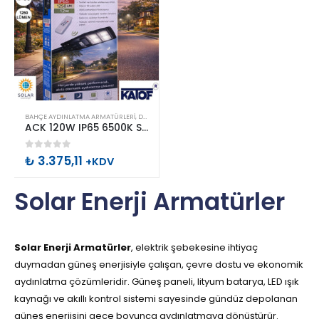
BAHÇE AYDINLATMA ARMATÜRLERI
,
DIŞ MEKAN AYDINLATMA
,
SOKAK AYDINLATMA
,
SOLAR EN
ACK 120W IP65 6500K Solar Enerjili Sokak Armatürü
0
out of 5
₺
3.375,11
+KDV
Solar Enerji Armatürler
Solar Enerji Armatürler
, elektrik şebekesine ihtiyaç
duymadan güneş enerjisiyle çalışan, çevre dostu ve ekonomik
aydınlatma çözümleridir. Güneş paneli, lityum batarya, LED ışık
kaynağı ve akıllı kontrol sistemi sayesinde gündüz depolanan
güneş enerjisini gece boyunca aydınlatmaya dönüştürür.