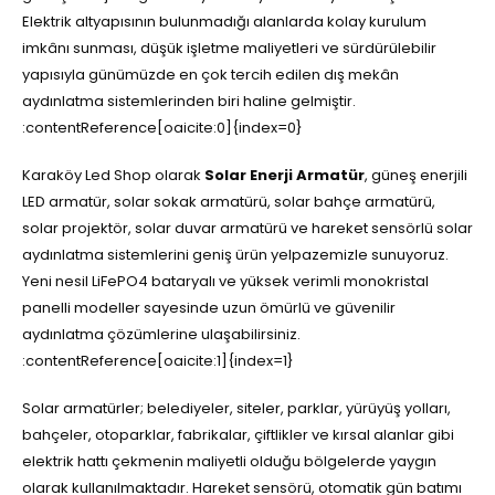
Elektrik altyapısının bulunmadığı alanlarda kolay kurulum
imkânı sunması, düşük işletme maliyetleri ve sürdürülebilir
yapısıyla günümüzde en çok tercih edilen dış mekân
aydınlatma sistemlerinden biri haline gelmiştir.
:contentReference[oaicite:0]{index=0}
Karaköy Led Shop olarak
Solar Enerji Armatür
, güneş enerjili
LED armatür, solar sokak armatürü, solar bahçe armatürü,
solar projektör, solar duvar armatürü ve hareket sensörlü solar
aydınlatma sistemlerini geniş ürün yelpazemizle sunuyoruz.
Yeni nesil LiFePO4 bataryalı ve yüksek verimli monokristal
panelli modeller sayesinde uzun ömürlü ve güvenilir
aydınlatma çözümlerine ulaşabilirsiniz.
:contentReference[oaicite:1]{index=1}
Solar armatürler; belediyeler, siteler, parklar, yürüyüş yolları,
bahçeler, otoparklar, fabrikalar, çiftlikler ve kırsal alanlar gibi
elektrik hattı çekmenin maliyetli olduğu bölgelerde yaygın
olarak kullanılmaktadır. Hareket sensörü, otomatik gün batımı