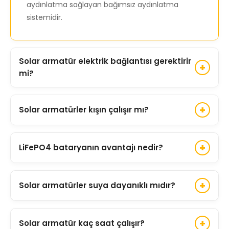
aydınlatma sağlayan bağımsız aydınlatma
sistemidir.
Solar armatür elektrik bağlantısı gerektirir
mi?
Hayır. Solar armatürler tamamen güneş
Solar armatürler kışın çalışır mı?
enerjisiyle çalıştığı için elektrik altyapısına veya
kablolamaya ihtiyaç duymaz.
Evet. Güneş ışığı aldığı sürece kış aylarında da
LiFePO4 bataryanın avantajı nedir?
çalışır. Ancak güneşlenme süresinin azalması
aydınlatma süresini etkileyebilir.
LiFePO4 bataryalar uzun çevrim ömrü, yüksek
Solar armatürler suya dayanıklı mıdır?
güvenlik, düşük bakım ihtiyacı ve daha stabil
performans sunmaktadır.
Evet. Profesyonel modeller genellikle IP65 ve üzeri
Solar armatür kaç saat çalışır?
koruma sınıfına sahiptir ve yağmur ile dış ortam