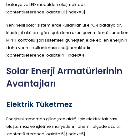
batarya ve LED modülden oluşmaktadır.
:contentReference[oaicite:3]{index=3}
Yeni nesil solar sistemlerde kullanılan LiFePO4 bataryalar,
klasik jel akülere göre çok daha uzun çevrim ömrü sunarken;
MPPT kontrollü şarj sistemleri güneşten elde edilen enerjinin
daha verimli kullanılmasını sağlamaktadır.
:contentReference[oaicite:4]{index=4}
Solar Enerji Armatürlerinin
Avantajları
Elektrik Tüketmez
Enerjisini tamamen güneşten aldığı için elektrik faturası
oluşturmaz ve işletme maliyetlerini önemli ölçüde azaltır.
:contentReference[oaicite:5]{index=5}