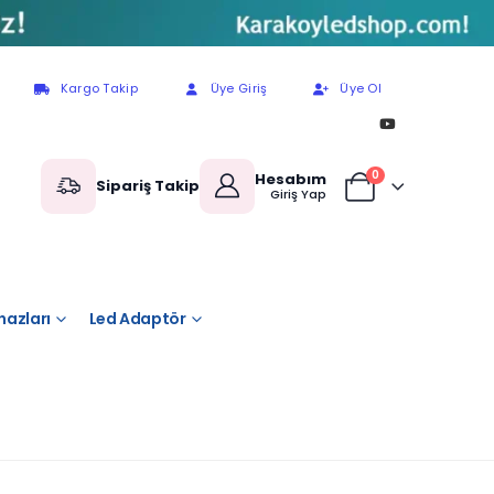
Kargo Takip
Üye Giriş
Üye Ol
0
Hesabım
Sipariş Takip
Giriş Yap
hazları
Led Adaptör