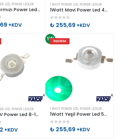
Bu
ER LED
,
POWER LEDLER
1 WATT POWER LED
,
POWER LEDLER
1Watt Kırmızı Power Led 620-625nm
1Watt Mavi Power Led 460-465nm
ürünün
birden
f 5
0
out of 5
,69
₺
255,69
+KDV
+KDV
fazla
varyasyonu
İNDIRIM
var.
Seçenekler
ürün
n
sayfasından
seçilebilir
Bu
1 WATT POWER LED
,
POWER LEDLER
ER LED
,
POWER LEDLER
1Watt Yeşil Power Led 520-525nm
1Watt UV Power Led 8-10 Lümen 395-400Nm
ürünün
birden
0
out of 5
f 5
₺
255,69
2
+KDV
+KDV
fazla
varyasyonu