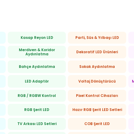
var.
Seçenekler
ürün
an
sayfasından
Kasap Reyon LED
Parti, Süs & Yılbaşı LED
seçilebilir
Merdiven & Koridor
Dekoratif LED Ürünleri
Aydınlatma
Bahçe Aydınlatma
Sokak Aydınlatma
LED Adaptör
Voltaj Dönüştürücü
M
RGB / RGBW Kontrol
Pixel Kontrol Cihazları
RGB Şerit LED
Hazır RGB Şerit LED Setleri
TV Arkası LED Setleri
COB Şerit LED