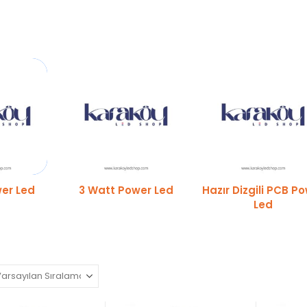
wer Led
3 Watt Power Led
Hazır Dizgili PCB P
Led