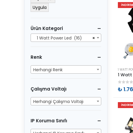
İNDIRI
Uygula
Ürün Kategori
1 Watt Power Led (16)
×
Renk
Herhangi Renk
1 WATT P
0
out 
₺
1.7
Çalışma Voltajı
Herhangi Çalışma Voltajı
İNDIRI
IP Koruma Sınıfı