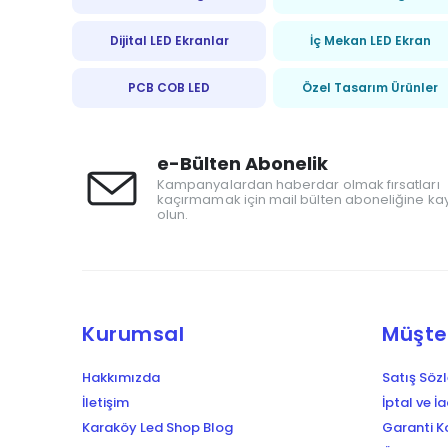
Dijital LED Ekranlar
İç Mekan LED Ekran
PCB COB LED
Özel Tasarım Ürünler
e-Bülten Abonelik
Kampanyalardan haberdar olmak fırsatları
kaçırmamak için mail bülten aboneliğine kay
olun.
Kurumsal
Müşter
Hakkımızda
Satış Söz
İletişim
İptal ve İ
Karaköy Led Shop Blog
Garanti Ko