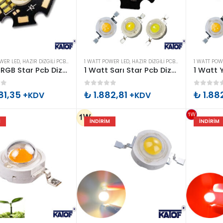
OWER LED
,
HAZIR DIZGILI PCB POWER LED
1 WATT POWER LED
,
POWER LEDLER
,
HAZIR DIZGILI PCB POWER LED
1 WATT POW
,
POWER
1 Watt RGB Star Pcb Dizgili Power Led (50 Adet)
1 Watt Sarı Star Pcb Dizgili Power Led 50 Adet
of 5
0
out of 5
0
out o
81,35
₺
1.882,81
₺
1.88
+KDV
+KDV
M
İNDIRIM
İNDIRIM