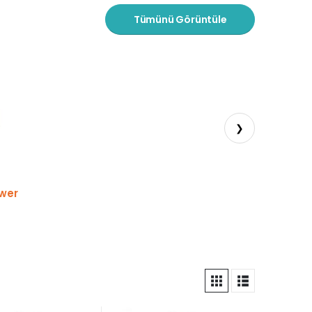
Tümünü Görüntüle
❯
ower