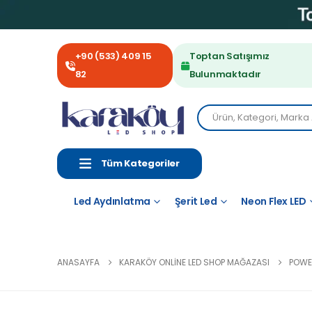
+90 (533) 409 15
Toptan Satışımız
82
Bulunmaktadır
Tüm Kategoriler
Led Aydınlatma
Şerit Led
Neon Flex LED
ANASAYFA
KARAKÖY ONLINE LED SHOP MAĞAZASI
POWE