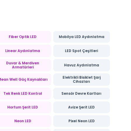
var.
Seçenekler
ürün
sayfasından
Fiber Optik LED
Mobilya LED Aydınlatma
seçilebilir
Linear Aydınlatma
LED Spot Çeşitleri
Duvar & Merdiven
Havuz Aydınlatma
Armatürleri
Elektrikli Bisiklet Şarj
ean Well Güç Kaynakları
Cihazları
Tek Renk LED Kontrol
Sensör Devre Kartları
Hortum Şerit LED
Avize Şerit LED
Neon LED
Pixel Neon LED