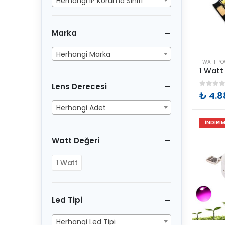
Herhangi IP Koruma Sınıfı
Marka
Herhangi Marka
1 WATT P
Lens Derecesi
0
out 
₺
4.8
Herhangi Adet
İNDIRI
Watt Değeri
1 Watt
Led Tipi
Herhangi Led Tipi