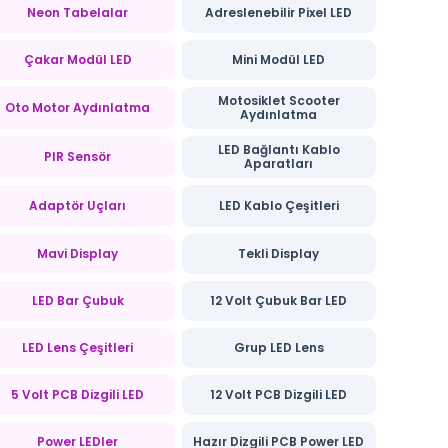
Neon Tabelalar
Adreslenebilir Pixel LED
Çakar Modül LED
Mini Modül LED
Motosiklet Scooter
Oto Motor Aydınlatma
Aydınlatma
LED Bağlantı Kablo
PIR Sensör
Aparatları
Adaptör Uçları
LED Kablo Çeşitleri
Mavi Display
Tekli Display
LED Bar Çubuk
12 Volt Çubuk Bar LED
LED Lens Çeşitleri
Grup LED Lens
5 Volt PCB Dizgili LED
12 Volt PCB Dizgili LED
Power LEDler
Hazır Dizgili PCB Power LED