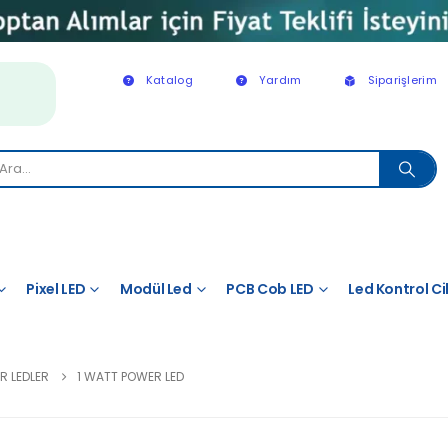
Katalog
Yardım
Siparişlerim
Pixel LED
Modül Led
PCB Cob LED
Led Kontrol Ci
R LEDLER
1 WATT POWER LED