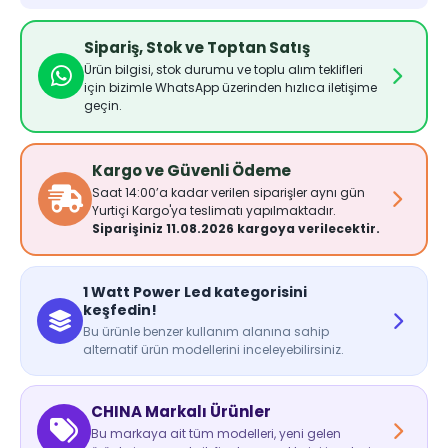
Sipariş, Stok ve Toptan Satış
Ürün bilgisi, stok durumu ve toplu alım teklifleri
için bizimle WhatsApp üzerinden hızlıca iletişime
geçin.
Kargo ve Güvenli Ödeme
Saat 14:00’a kadar verilen siparişler aynı gün
Yurtiçi Kargo'ya teslimatı yapılmaktadır.
Siparişiniz 11.08.2026 kargoya verilecektir.
1 Watt Power Led kategorisini
keşfedin!
Bu ürünle benzer kullanım alanına sahip
alternatif ürün modellerini inceleyebilirsiniz.
CHINA Markalı Ürünler
Bu markaya ait tüm modelleri, yeni gelen