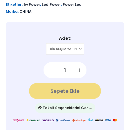
Etiketler:
1w Power
,
Led Power
,
Power Led
Marka:
CHINA
Adet
Sepete Ekle
💳 Taksit Seçeneklerini Gör →