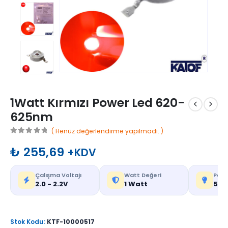
1Watt Kırmızı Power Led 620-
625nm
( Henüz değerlendirme yapılmadı. )
0
out of 5
₺
255,69
+KDV
Çalışma Voltajı
Watt Değeri
Parla
2.0 - 2.2V
1 Watt
50-
Stok Kodu:
KTF-10000517