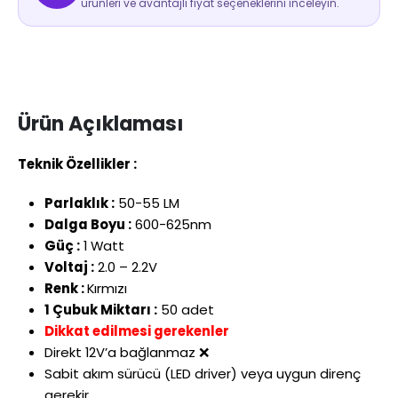
ürünleri ve avantajlı fiyat seçeneklerini inceleyin.
Ürün Açıklaması
Teknik Özellikler :
Parlaklık :
50-55 LM
Dalga Boyu :
600-625nm
Güç :
1 Watt
Voltaj :
2.0 – 2.2V
Renk :
Kırmızı
1 Çubuk Miktarı :
50 adet
Dikkat edilmesi gerekenler
Direkt 12V’a bağlanmaz ❌
Sabit akım sürücü (LED driver) veya uygun direnç
gerekir