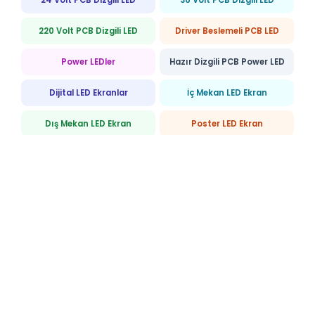
220 Volt PCB Dizgili LED
Driver Beslemeli PCB LED
Power LEDler
Hazır Dizgili PCB Power LED
Dijital LED Ekranlar
İç Mekan LED Ekran
Dış Mekan LED Ekran
Poster LED Ekran
Rental LED Ekran
COB Smart Screen
PCB COB LED
Özel Tasarım Ürünler
Dokunmatik LED Ayna
Neon LED Cam Sehpa
Neon LED Tabela
Tüm Kategorileri Görüntüle
e-Bülten Abonelik
Kampanyalardan haberdar olmak fırsatları