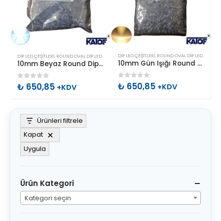
DIP LED ÇEŞITLERI
,
ROUND OVAL DIP LED
DIP LED ÇEŞITLERI
,
ROUND OVAL DIP LED
10mm Gün Işığı Round Dip Led 16000-18000mcd 250 Adet
10mm Beyaz Round Dip Led 18000-20000mcd 250 Adet
0
out of 5
₺
650,85
0
out of 5
₺
650,85
+KDV
+KDV
Ürünleri filtrele
Kapat
Uygula
Ürün Kategori
Kategori seçin