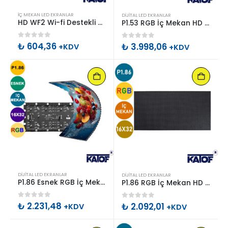
İÇ MEKAN LED EKRANLAR
DIJITAL LED EKRANLAR
HD WF2 Wi-fi Destekli RGB Led Panel Kontrol Kartı
P1.53 RGB İç Mekan HD Led Ekran Paneli 16x32cm
0
out of 5
₺
604,36
0
out of 5
₺
3.998,06
+KDV
+KDV
DIJITAL LED EKRANLAR
DIJITAL LED EKRANLAR
P1.86 Esnek RGB İç Mekan HD Led Ekran Paneli 16x32cm
P1.86 RGB İç Mekan HD Led Ekran Paneli 16x32cm (A KALİTE)
0
out of 5
₺
2.231,48
0
out of 5
₺
2.092,01
+KDV
+KDV