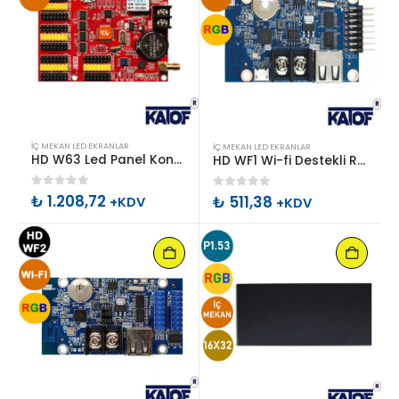
İÇ MEKAN LED EKRANLAR
İÇ MEKAN LED EKRANLAR
HD W63 Led Panel Kontrol Kartı
HD WF1 Wi-fi Destekli RGB Led Panel Kontrol Kartı
0
out of 5
₺
1.208,72
0
out of 5
₺
511,38
+KDV
+KDV