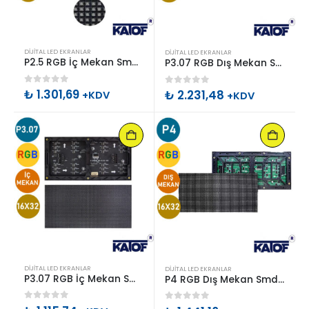
DIJITAL LED EKRANLAR
DIJITAL LED EKRANLAR
P2.5 RGB İç Mekan Smd Led Ekran Paneli 16x32cm
P3.07 RGB Dış Mekan Smd Led Ekran Paneli 16x32cm
0
out of 5
₺
1.301,69
0
out of 5
₺
2.231,48
+KDV
+KDV
DIJITAL LED EKRANLAR
DIJITAL LED EKRANLAR
P3.07 RGB İç Mekan Smd Led Ekran Paneli 16x32cm
P4 RGB Dış Mekan Smd Led Ekran Paneli 16x32cm
0
out of 5
0
out of 5