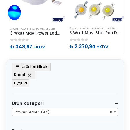
Bu
3 WATT POWER LED
,
HAZIR DIZGILI PCB POWER LED
3 WATT POWER LED
,
POWER LEDLER
ürünün
3 Watt Mavi Star Pcb Dizgili Power Led (50 Adet)
3 Watt Mavi Power Led 700mA
birden
0
out of 5
₺
2.370,94
0
out of 5
₺
348,67
fazla
+KDV
+KDV
varyasyonu
var.
Ürünleri filtrele
Seçenekler
ürün
Kapat
sayfasından
Uygula
seçilebilir
Ürün Kategori
Power Ledler (44)
×