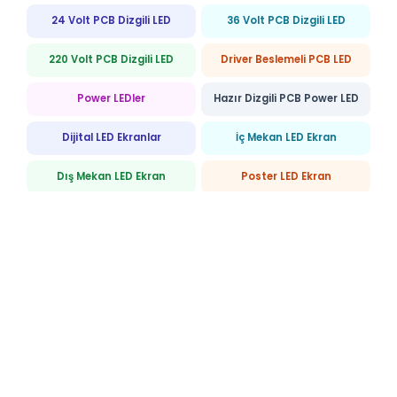
24 Volt PCB Dizgili LED
36 Volt PCB Dizgili LED
220 Volt PCB Dizgili LED
Driver Beslemeli PCB LED
Power LEDler
Hazır Dizgili PCB Power LED
Dijital LED Ekranlar
İç Mekan LED Ekran
Dış Mekan LED Ekran
Poster LED Ekran
Rental LED Ekran
COB Smart Screen
PCB COB LED
Özel Tasarım Ürünler
Dokunmatik LED Ayna
Neon LED Cam Sehpa
Neon LED Tabela
Tüm Kategorileri Görüntüle