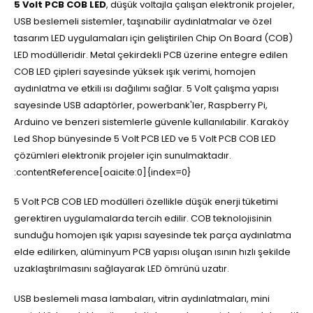
5 Volt PCB COB LED
, düşük voltajla çalışan elektronik projeler,
USB beslemeli sistemler, taşınabilir aydınlatmalar ve özel
tasarım LED uygulamaları için geliştirilen Chip On Board (COB)
LED modülleridir. Metal çekirdekli PCB üzerine entegre edilen
COB LED çipleri sayesinde yüksek ışık verimi, homojen
aydınlatma ve etkili ısı dağılımı sağlar. 5 Volt çalışma yapısı
sayesinde USB adaptörler, powerbank'ler, Raspberry Pi,
Arduino ve benzeri sistemlerle güvenle kullanılabilir. Karaköy
Led Shop bünyesinde 5 Volt PCB LED ve 5 Volt PCB COB LED
çözümleri elektronik projeler için sunulmaktadır.
:contentReference[oaicite:0]{index=0}
5 Volt PCB COB LED modülleri özellikle düşük enerji tüketimi
gerektiren uygulamalarda tercih edilir. COB teknolojisinin
sunduğu homojen ışık yapısı sayesinde tek parça aydınlatma
elde edilirken, alüminyum PCB yapısı oluşan ısının hızlı şekilde
uzaklaştırılmasını sağlayarak LED ömrünü uzatır.
USB beslemeli masa lambaları, vitrin aydınlatmaları, mini