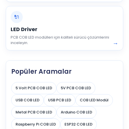
🔌
LED Driver
PCB COB LED modülleri için kaliteli sürücü çözümlerini
→
inceleyin.
Popüler Aramalar
5 Volt PCB COB LED
5V PCB COB LED
USB COB LED
USB PCB LED
COB LED Modül
Metal PCB COB LED
Arduino COB LED
Raspberry Pi COB LED
ESP32 COB LED