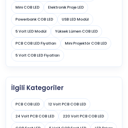
Mini COB LED
Elektronik Proje LED
Powerbank COB LED
USB LED Modül
5 Volt LED Modül
Yüksek Lümen COB LED
PCB COB LED Fiyatları
Mini Projektör COB LED
5 Volt COB LED Fiyatları
İlgili Kategoriler
PCB COB LED
12 Volt PCB COB LED
24 Volt PCB COB LED
220 Volt PCB COB LED