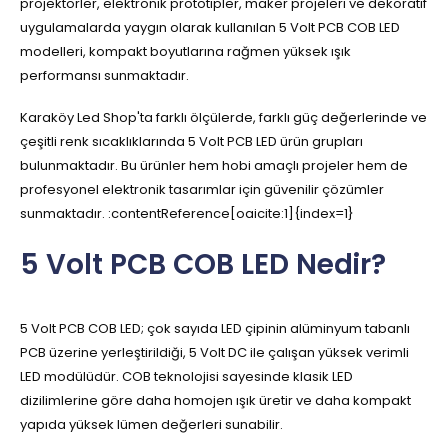
projektörler, elektronik prototipler, maker projeleri ve dekoratif
uygulamalarda yaygın olarak kullanılan 5 Volt PCB COB LED
modelleri, kompakt boyutlarına rağmen yüksek ışık
performansı sunmaktadır.
Karaköy Led Shop'ta farklı ölçülerde, farklı güç değerlerinde ve
çeşitli renk sıcaklıklarında 5 Volt PCB LED ürün grupları
bulunmaktadır. Bu ürünler hem hobi amaçlı projeler hem de
profesyonel elektronik tasarımlar için güvenilir çözümler
sunmaktadır. :contentReference[oaicite:1]{index=1}
5 Volt PCB COB LED Nedir?
5 Volt PCB COB LED; çok sayıda LED çipinin alüminyum tabanlı
PCB üzerine yerleştirildiği, 5 Volt DC ile çalışan yüksek verimli
LED modülüdür. COB teknolojisi sayesinde klasik LED
dizilimlerine göre daha homojen ışık üretir ve daha kompakt
yapıda yüksek lümen değerleri sunabilir.