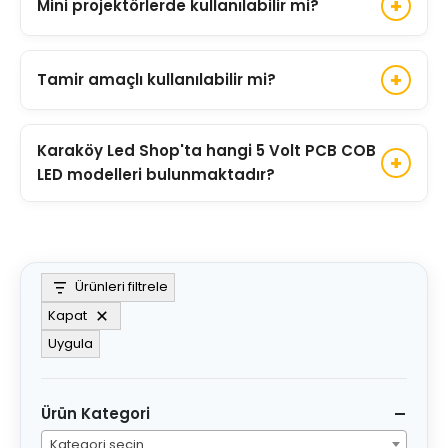
Mini projektörlerde kullanılabilir mi?
sunarken düşük enerji tüketimi ile çalışmaktadır.
Evet. Kompakt yapısı sayesinde mini projektör ve
Tamir amaçlı kullanılabilir mi?
taşınabilir aydınlatma sistemlerinde kullanılabilir.
Evet. Arızalanan elektronik cihazlar, USB lambalar
Karaköy Led Shop'ta hangi 5 Volt PCB COB
ve düşük voltajlı LED sistemlerinde yedek modül
LED modelleri bulunmaktadır?
olarak kullanılabilir.
Farklı güç değerleri, PCB ölçüleri ve renk
sıcaklıklarına sahip profesyonel 5 Volt PCB COB
LED modelleri bulunmaktadır.
Ürünleri filtrele
Kapat
Uygula
Ürün Kategori
Kategori seçin