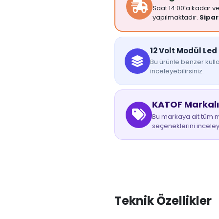
Saat 14:00’a kadar ver
yapılmaktadır.
Sipar
12 Volt Modül Led 
Bu ürünle benzer kulla
inceleyebilirsiniz.
KATOF Markalı
Bu markaya ait tüm mo
seçeneklerini inceley
Teknik Özellikler