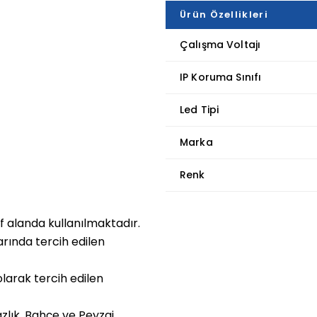
Ürün Özellikleri
Çalışma Voltajı
IP Koruma Sınıfı
Led Tipi
Marka
Renk
f alanda kullanılmaktadır.
arında tercih edilen
arak tercih edilen
azlık, Bahçe ve Peyzaj