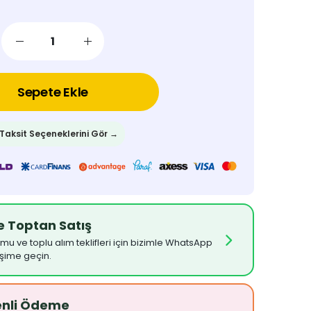
Sepete Ekle
 Taksit Seçeneklerini Gör →
ve Toptan Satış
umu ve toplu alım teklifleri için bizimle WhatsApp
işime geçin.
enli Ödeme