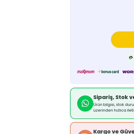
💳
Sipariş, Stok 
Ürün bilgisi, stok dur
üzerinden hızlıca ilet
Kargo ve Güv