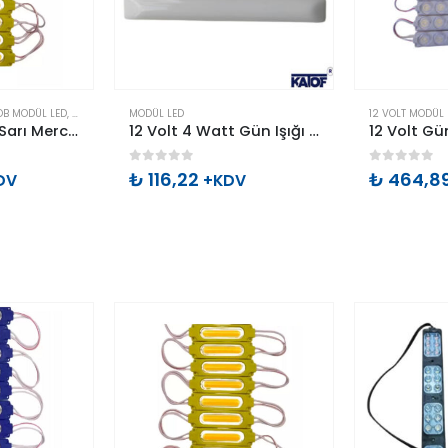
OB MODÜL LED
,
MODÜL LED
MODÜL LED
12 VOLT MODÜL 
12 Volt 2 Watt Sarı Mercekli Cob Modül Led
12 Volt 4 Watt Gün Işığı IP20 2835smd 15 Ledli Pergola Led
0
out of 5
0
out of 
₺
116,22
₺
464,8
DV
+KDV