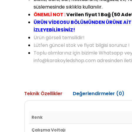
süslemesinde sıklıkla kullanılır.
ÖNEMLİ NOT :
Verilen fiyat 1 Bağ (50 Adet
ÜRÜN VİDEOSU BÖLÜMÜNDEN ÜRÜNE AİT
İZLEYEBİLİRSİNİZ!
Ürün görseli temsilidir!
Lütfen güncel stok ve fiyat bilgisi sorunuz !
Toplu alımlarınız için bizimle Whatsapp ve
info@karakoyledshop.com adresinden iletişi
Teknik Özellikler
Değerlendirmeler (0)
Renk
Çalışma Voltajı