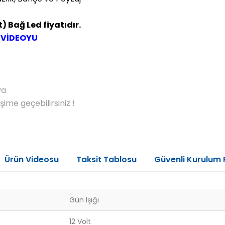
) Bağ Led fiyatıdır.
 VİDEOYU
ya
me geçebilirsiniz !
Ürün Videosu
Taksit Tablosu
Güvenli Kurulum 
Gün Işığı
12 Volt