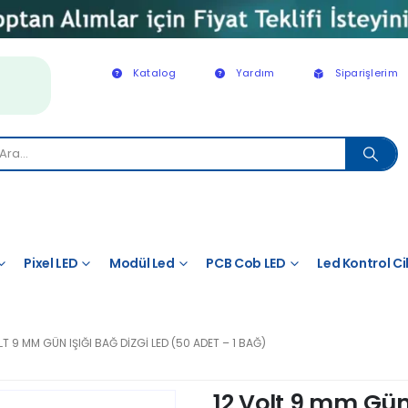
Katalog
Yardım
Siparişlerim
Pixel LED
Modül Led
PCB Cob LED
Led Kontrol Ci
LT 9 MM GÜN IŞIĞI BAĞ DIZGI LED (50 ADET – 1 BAĞ)
12 Volt 9 mm Gün 