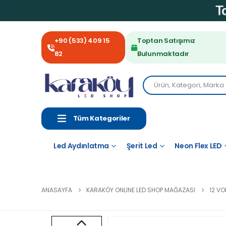
+90 (533) 409 15
Toptan Satışımız
82
Bulunmaktadır
Tüm Kategoriler
Led Aydınlatma
Şerit Led
Neon Flex LED
ANASAYFA
KARAKÖY ONLINE LED SHOP MAĞAZASI
12 VO