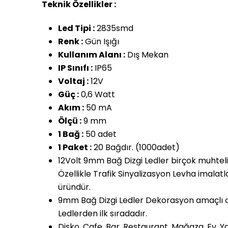
Teknik Özellikler :
Led Tipi :
2835smd
Renk :
Gün Işığı
Kullanım Alanı :
Dış Mekan
IP Sınıfı :
IP65
Voltaj :
12V
Güç :
0,6 Watt
Akım :
50 mA
Ölçü :
9 mm
1 Bağ :
50 adet
1 Paket :
20 Bağdır. (1000adet)
12Volt 9mm Bağ Dizgi Ledler birçok muhteli
Özellikle Trafik Sinyalizasyon Levha imalatl
üründür.
9mm Bağ Dizgi Ledler Dekorasyon amaçlı ol
Ledlerden ilk sıradadır.
Disko, Cafe, Bar, Restaurant, Mağaza, Ev, Y