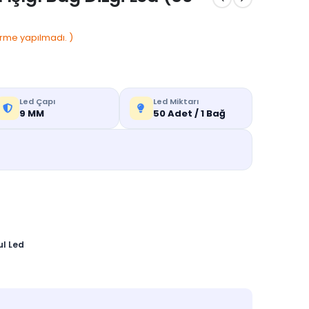
rme yapılmadı. )
Led Çapı
Led Miktarı
9 MM
50 Adet / 1 Bağ
l Led