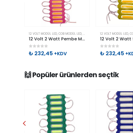
Bu ürünün birden fazla varyasyonu var. Seçenekler ürün sayfasından seçilebilir
Bu ürünün birden fazla varyasyonu var. Seçenekler ürün sayfasından seçilebilir
ÜL LED
,
MODÜL LED
12 VOLT MODÜL LED
,
COB MODÜL LED
,
MODÜL LED
12 VOLT MODÜL LED
,
C
12 Volt 2 Watt Gün Işığı Mercekli Cob Modül Led
12 Volt 2 Watt Pembe Mercekli Cob Modül Led
0
out of 5
0
out of 5
₺
232,45
₺
232,45
+KDV
+K
🙌 Popüler ürünlerden seçtik