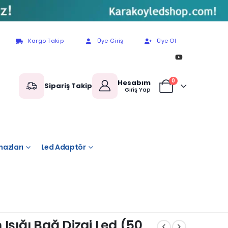
Kargo Takip
Üye Giriş
Üye Ol
0
Hesabım
Sipariş Takip
Giriş Yap
hazları
Led Adaptör
Işığı Bağ Dizgi Led (50