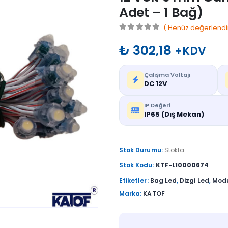
Adet – 1 Bağ)
( Henüz değerlendi
0
out of 5
₺
302,18
+KDV
Çalışma Voltajı
DC 12V
IP Değeri
IP65 (Dış Mekan)
Stok Durumu:
Stokta
Stok Kodu:
KTF-L10000674
Etiketler:
Bag Led
,
Dizgi Led
,
Modu
Marka:
KATOF