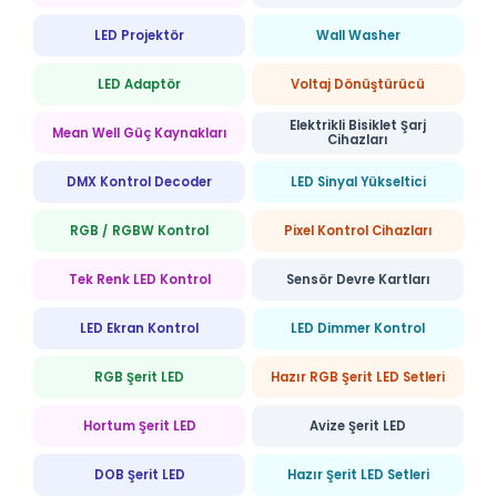
LED Projektör
Wall Washer
LED Adaptör
Voltaj Dönüştürücü
Elektrikli Bisiklet Şarj
Mean Well Güç Kaynakları
Cihazları
DMX Kontrol Decoder
LED Sinyal Yükseltici
RGB / RGBW Kontrol
Pixel Kontrol Cihazları
Tek Renk LED Kontrol
Sensör Devre Kartları
LED Ekran Kontrol
LED Dimmer Kontrol
RGB Şerit LED
Hazır RGB Şerit LED Setleri
Hortum Şerit LED
Avize Şerit LED
DOB Şerit LED
Hazır Şerit LED Setleri