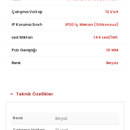
Çalışma Voltajı
12 Volt
IP Koruma Sınıfı
IP20 İç Mekan (Silikonsuz)
Led Miktarı
144 Led/1Mt.
Pcb Genişliği
10 MM
Renk
Beyaz
Teknik Özellikler
Renk
Beyaz
Çalışma Voltajı