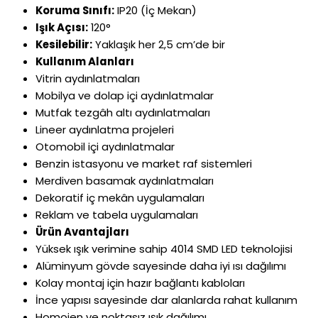
Koruma Sınıfı:
IP20 (İç Mekan)
Işık Açısı:
120°
Kesilebilir:
Yaklaşık her 2,5 cm’de bir
Kullanım Alanları
Vitrin aydınlatmaları
Mobilya ve dolap içi aydınlatmalar
Mutfak tezgâh altı aydınlatmaları
Lineer aydınlatma projeleri
Otomobil içi aydınlatmalar
Benzin istasyonu ve market raf sistemleri
Merdiven basamak aydınlatmaları
Dekoratif iç mekân uygulamaları
Reklam ve tabela uygulamaları
Ürün Avantajları
Yüksek ışık verimine sahip 4014 SMD LED teknolojisi
Alüminyum gövde sayesinde daha iyi ısı dağılımı
Kolay montaj için hazır bağlantı kabloları
İnce yapısı sayesinde dar alanlarda rahat kullanım
Homojen ve noktasız ışık dağılımı