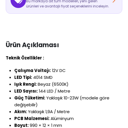
Bu markaya ait tüm modelleri, yeni gelen
ürünleri ve avantajlı fiyat seçeneklerini inceleyin.
Ürün Açıklaması
Teknik Özellikler :
Çalışma Voltajı:
12V DC
LED Tipi:
4014 SMD
Işık Rengi:
Beyaz (6500K)
LED Sayısı:
144 LED / Metre
Güç Tüketimi:
Yaklaşık 10-23W (modele göre
değişebilir)
Akım:
Yaklaşık 1,9A / Metre
PCB Malzemesi:
Alüminyum
Boyut:
990 × 12 × 1 mm