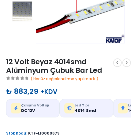
12 Volt Beyaz 4014smd
Alüminyum Çubuk Bar Led
( Henüz değerlendirme yapılmadı. )
0
out of 5
₺
883,29
+KDV
Çalışma Voltajı
Led Tipi
Led 
DC 12V
4014 Smd
144
Stok Kodu:
KTF-L10000679