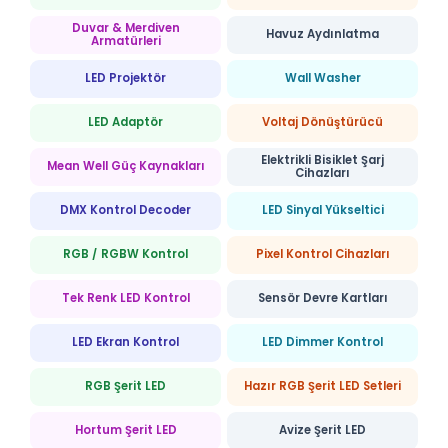
Duvar & Merdiven
Havuz Aydınlatma
Armatürleri
LED Projektör
Wall Washer
LED Adaptör
Voltaj Dönüştürücü
Elektrikli Bisiklet Şarj
Mean Well Güç Kaynakları
Cihazları
DMX Kontrol Decoder
LED Sinyal Yükseltici
RGB / RGBW Kontrol
Pixel Kontrol Cihazları
Tek Renk LED Kontrol
Sensör Devre Kartları
LED Ekran Kontrol
LED Dimmer Kontrol
RGB Şerit LED
Hazır RGB Şerit LED Setleri
Hortum Şerit LED
Avize Şerit LED