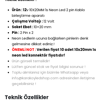
Ürün : 12
v 10X20MM 1s Neon Led 2 pin Kablo
birleştirme aparatı
Çalışma Voltajı :
12 Volt
Soket Ebat :
10×20 mm
Pin :
2 Pin x 2
Neon Ledlerin ucuna bağlarken pinlerin denk
gelmesine dikkat ediniz.!
ÖNEMLİ NOT :
Verilen fiyat 10 adet 10x20mm 1s
neon led konnektör fiyatıdır!
Ürün görseli temsilidir!
Lütfen güncel stok ve fiyat bilgisi sorunuz !
Toplu alımlarınız için bizimle Whatsapp veya
info@karakoyledshop.com adresinden iletişime
geçebilirsiniz !
Teknik Özellikler