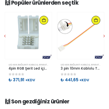
🙌 Popüler ürünlerden seçtik
LED ARA BAĞLANTI KABLO & APARATLARI
,
RGB/RGBW/RGBW-CW BAĞLANTI APARATLARI
LED ARA BAĞLANTI KABLO & APARATLARI
,
PIX
4pin RGB Şerit Led için 10mm Bağlantı Konnektörü (20 Adet)
3 pin 10mm Kablolu Tek Taraflı Led Bağlantı Aparatı (10 Adet)
0
out of 5
0
out of 5
₺
371,91
₺
441,65
+KDV
+KDV
🙌 Son gezdiğiniz ürünler