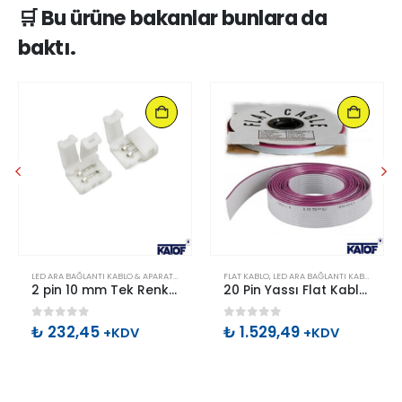
🛒 Bu ürüne bakanlar bunlara da
baktı.
LED ARA BAĞLANTI KABLO & APARATLARI
,
TEK RENK LED BAĞLANTI APARATLARI
FLAT KABLO
,
LED ARA BAĞLANTI KABLO & APARATLARI
2 pin 10 mm Tek Renk Şerit Led lehimsiz bağlantı aparatı
20 Pin Yassı Flat Kablo 28 AWG (76.5 Metre – 1 Rulo)
0
out of 5
0
out of 5
₺
232,45
₺
1.529,49
+KDV
+KDV