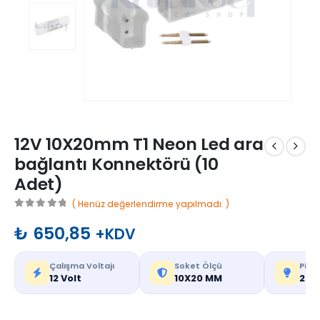
12V 10X20mm T1 Neon Led ara
bağlantı Konnektörü (10
Adet)
( Henüz değerlendirme yapılmadı. )
0
out of 5
₺
650,85
+KDV
Çalışma Voltajı
Soket Ölçü
Pin S
12 Volt
10X20 MM
2 Pi