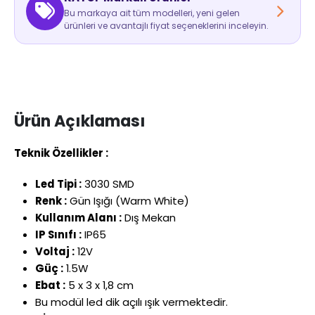
Bu markaya ait tüm modelleri, yeni gelen
ürünleri ve avantajlı fiyat seçeneklerini inceleyin.
Ürün Açıklaması
Teknik Özellikler :
Led Tipi :
3030 SMD
Renk :
Gün Işığı (Warm White)
Kullanım Alanı :
Dış Mekan
IP Sınıfı :
IP65
Voltaj :
12V
Güç :
1.5W
Ebat :
5 x 3 x 1,8 cm
Bu modül led dik açılı ışık vermektedir.