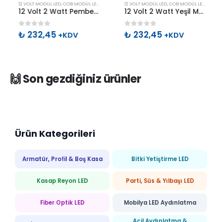
ODÜL LED
12 VOLT MODÜL LED
,
COB MODÜL LED
,
MODÜL LED
12 VOLT MODÜL LED
,
COB MODÜL LED
,
MODÜL
12 Volt 2 Watt Pembe Mercekli Cob Modül Led
12 Volt 2 Watt Yeşil Mercekli Cob Modül Led
0
out of 5
0
out of 5
₺
232,45
₺
232,45
+KDV
+KDV
🙌 Son gezdiğiniz ürünler
Ürün Kategorileri
Armatür, Profil & Boş Kasa
Bitki Yetiştirme LED
Kasap Reyon LED
Parti, Süs & Yılbaşı LED
Fiber Optik LED
Mobilya LED Aydınlatma
Acil Aydınlatma &