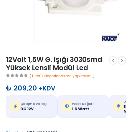
12Volt 1,5W G. Işığı 3030smd
Yüksek Lensli Modül Led
( Henüz değerlendirme yapılmadı. )
0
out of 5
₺
209,20
+KDV
Led T
Çalışma Voltajı
Watt Değeri
303
DC 12V
1.5 Watt
Mer