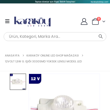
0
ANASAYFA
KARAKÖY ONLINE LED SHOP MAĞAZASI
12VOLT 1,5W G. IŞIĞI 3030SMD YÜKSEK LENSLI MODÜL LED