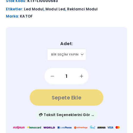
Stok Kodu:
KTF-L10000583
Etiketler:
Led Modul
,
Modul Led
,
Reklamci Modul
Marka:
KATOF
Adet
Sepete Ekle
💳 Taksit Seçeneklerini Gör →