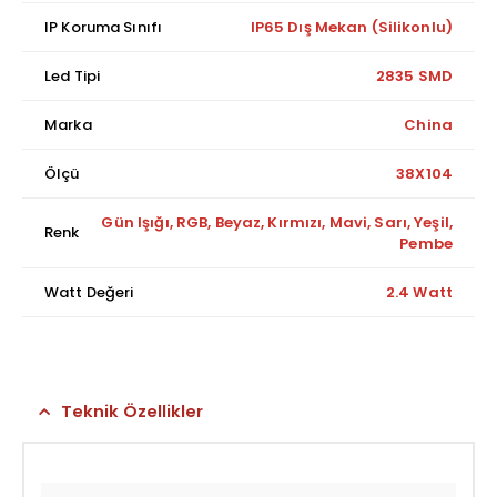
IP Koruma Sınıfı
IP65 Dış Mekan (Silikonlu)
Led Tipi
2835 SMD
Marka
China
Ölçü
38X104
Gün Işığı, RGB, Beyaz, Kırmızı, Mavi, Sarı, Yeşil,
Renk
Pembe
Watt Değeri
2.4 Watt
Teknik Özellikler