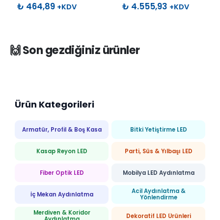
0
out of 5
0
out of 5
₺
464,89
₺
4.555,93
+KDV
+KDV
🙌 Son gezdiğiniz ürünler
Ürün Kategorileri
Armatür, Profil & Boş Kasa
Bitki Yetiştirme LED
Kasap Reyon LED
Parti, Süs & Yılbaşı LED
Fiber Optik LED
Mobilya LED Aydınlatma
Acil Aydınlatma &
İç Mekan Aydınlatma
Yönlendirme
Merdiven & Koridor
Dekoratif LED Ürünleri
Aydınlatma