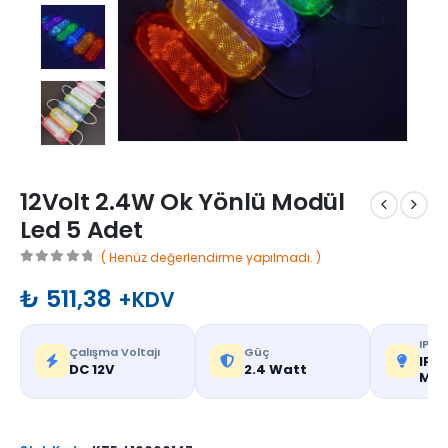
12Volt 2.4W Ok Yönlü Modül
Led 5 Adet
( Henüz değerlendirme yapılmadı. )
0
out of 5
₺
511,38
+KDV
IP De
Çalışma Voltajı
Güç
IP65
DC 12V
2.4 Watt
Mek