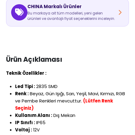
CHINA Markalı Ürünler
Bu markaya ait tüm modelleri, yeni gelen
ürünleri ve avantajlı fiyat seçeneklerini inceleyin.
Ürün Açıklaması
Teknik Özellikler :
Led Tipi :
2835 SMD
Renk :
Beyaz, Gün Işığı, Sarı, Yeşil, Mavi, Kırmızı, RGB
ve Pembe Renkleri mevcuttur.
(Lütfen Renk
Seçiniz)
Kullanım Alanı :
Dış Mekan
IP Sınıfı :
IP65
Voltaj :
12V