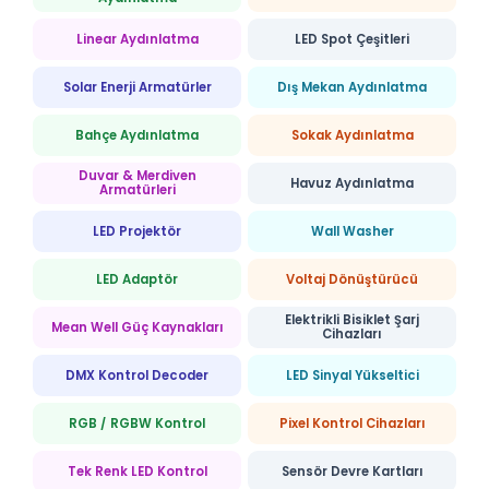
Linear Aydınlatma
LED Spot Çeşitleri
Solar Enerji Armatürler
Dış Mekan Aydınlatma
Bahçe Aydınlatma
Sokak Aydınlatma
Duvar & Merdiven
Havuz Aydınlatma
Armatürleri
LED Projektör
Wall Washer
LED Adaptör
Voltaj Dönüştürücü
Elektrikli Bisiklet Şarj
Mean Well Güç Kaynakları
Cihazları
DMX Kontrol Decoder
LED Sinyal Yükseltici
RGB / RGBW Kontrol
Pixel Kontrol Cihazları
Tek Renk LED Kontrol
Sensör Devre Kartları