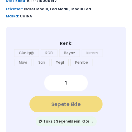
Stok Kodu:
KTF-L10000147
Etiketler:
Isaret Modül
,
Led Modul
,
Modul Led
Marka:
CHINA
Renk
Gün Işığı
RGB
Beyaz
Kırmızı
Mavi
Sarı
Yeşil
Pembe
Sepete Ekle
💳 Taksit Seçeneklerini Gör →