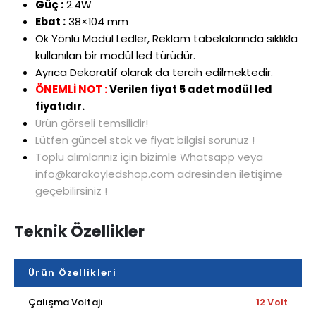
Güç :
2.4W
Ebat :
38×104 mm
Ok Yönlü Modül Ledler, Reklam tabelalarında sıklıkla
kullanılan bir modül led türüdür.
Ayrıca Dekoratif olarak da tercih edilmektedir.
ÖNEMLİ NOT :
Verilen fiyat 5 adet modül led
fiyatıdır.
Ürün görseli temsilidir!
Lütfen güncel stok ve fiyat bilgisi sorunuz !
Toplu alımlarınız için bizimle Whatsapp veya
info@karakoyledshop.com adresinden iletişime
geçebilirsiniz !
Teknik Özellikler
Ürün Özellikleri
Çalışma Voltajı
12 Volt