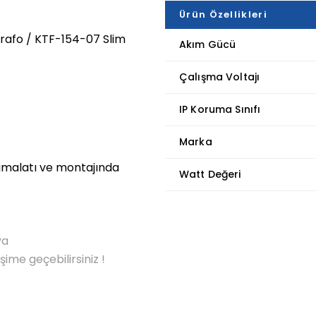
Ürün Özellikleri
rafo / KTF-154-07 Slim
Akım Gücü
Çalışma Voltajı
IP Koruma Sınıfı
Marka
 imalatı ve montajında
Watt Değeri
ya
me geçebilirsiniz !