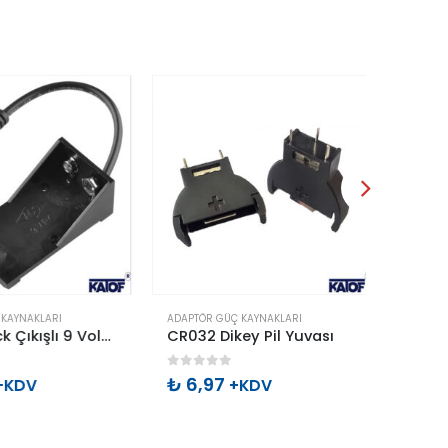
KAYNAKLARI
ADAPTÖR GÜÇ KAYNAKLARI
ADAPTÖR
Barrel Jack Çıkışlı 9 Volt Pil Yuvası
CR032 Dikey Pil Yuvası
5
0
out of 5
0
out 
₺
6,97
₺
1.0
KDV
+KDV