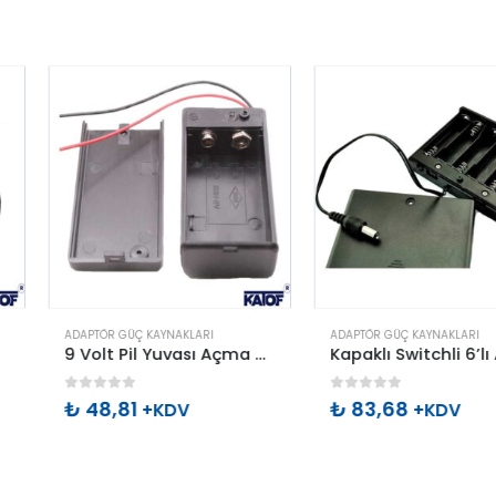
LARI
ADAPTÖR GÜÇ KAYNAKLARI
ADAPTÖR GÜÇ 
9 Volt Pil Yuvası Açma – Kapama Switchli ve Kapaklı
Kapaklı Switchli 6’lı AA Kalem Pil Yuvası
0
out of 5
0
out of 
₺
83,68
₺
38,12
V
+KDV
+