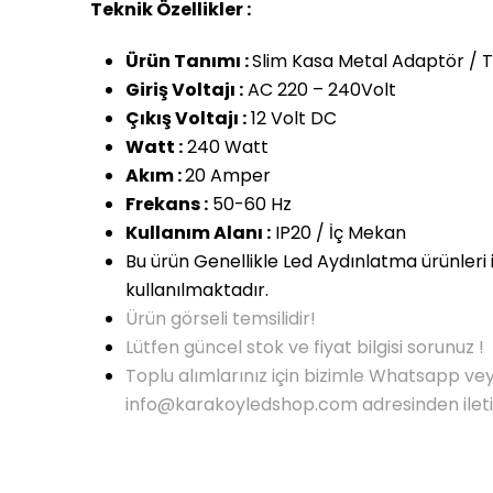
Teknik Özellikler :
Ürün Tanımı :
Slim Kasa Metal Adaptör / T
Giriş Voltajı :
AC 220 – 240Volt
Çıkış Voltajı :
12 Volt DC
Watt :
240 Watt
Akım :
20 Amper
Frekans :
50-60 Hz
Kullanım Alanı :
IP20 / İç Mekan
Bu ürün Genellikle Led Aydınlatma ürünleri
kullanılmaktadır.
Ürün görseli temsilidir!
Lütfen güncel stok ve fiyat bilgisi sorunuz !
Toplu alımlarınız için bizimle Whatsapp ve
info@karakoyledshop.com adresinden iletişi