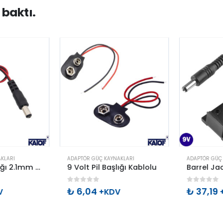
 baktı.
LARI
ADAPTÖR GÜÇ KAYNAKLARI
ADAPTÖR GÜÇ 
9 Volt Pil Başlığı 2.1mm Jacklı
9 Volt Pil Başlığı Kablolu
0
out of 5
0
out of 
₺
6,04
₺
37,19
+KDV
+