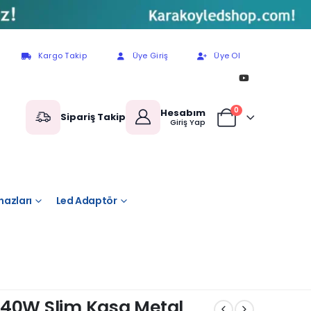
Kargo Takip
Üye Giriş
Üye Ol
0
Hesabım
Sipariş Takip
Giriş Yap
hazları
Led Adaptör
240W Slim Kasa Metal