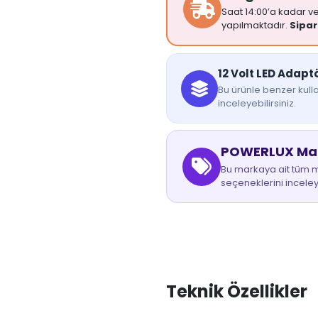
Saat 14:00’a kadar ver
yapılmaktadır.
Sipar
12 Volt LED Adaptö
Bu ürünle benzer kulla
inceleyebilirsiniz.
POWERLUX Mark
Bu markaya ait tüm mo
seçeneklerini inceley
Teknik Özellikler