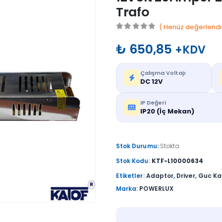
Trafo
( Henüz değerlendi
0
out of 5
₺
650,85
+KDV
Çalışma Voltajı
DC 12V
IP Değeri
IP20 (İç Mekan)
Stok Durumu:
Stokta
Stok Kodu:
KTF-L10000634
Etiketler:
Adaptor
,
Driver
,
Guc Ka
Marka:
POWERLUX