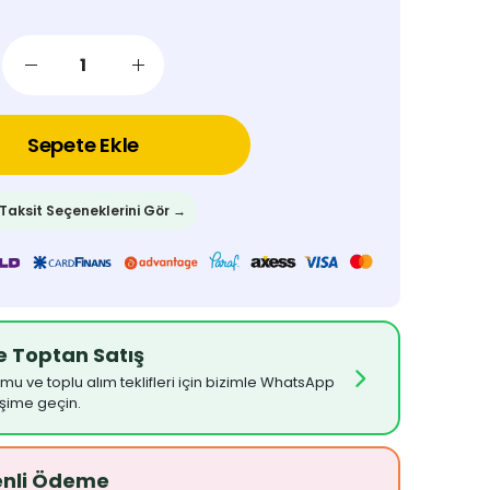
Sepete Ekle
 Taksit Seçeneklerini Gör →
ve Toptan Satış
umu ve toplu alım teklifleri için bizimle WhatsApp
işime geçin.
enli Ödeme