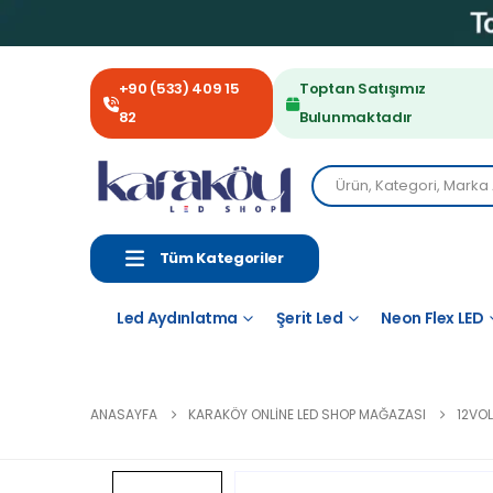
+90 (533) 409 15
Toptan Satışımız
82
Bulunmaktadır
Tüm Kategoriler
Led Aydınlatma
Şerit Led
Neon Flex LED
ANASAYFA
KARAKÖY ONLINE LED SHOP MAĞAZASI
12VO