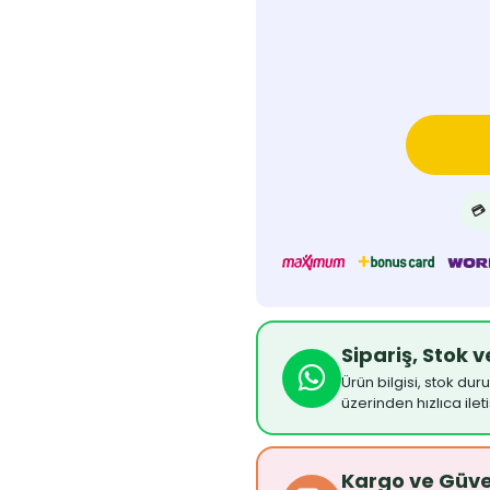
💳
Sipariş, Stok 
Ürün bilgisi, stok dur
üzerinden hızlıca ilet
Kargo ve Güv