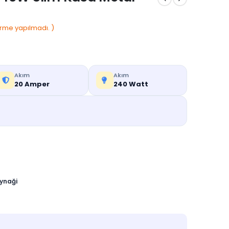
rme yapılmadı. )
Akım
Akım
20 Amper
240 Watt
ynaği