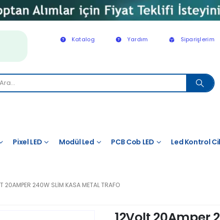
Katalog
Yardım
Siparişlerim
Pixel LED
Modül Led
PCB Cob LED
Led Kontrol Ci
LT 20AMPER 240W SLIM KASA METAL TRAFO
12Volt 20Amper 