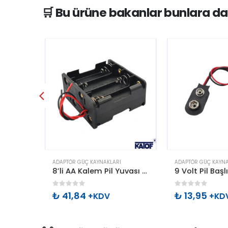
🛒 Bu ürüne bakanlar bunlara da
ADAPTÖR GÜÇ KAYNAKLARI
ADAPTÖR GÜÇ KAYNAK
2’li AA Kalem Pil Yuvası Çift Taraflı
8’li AA Kalem Pil Yuvası Çift Taraflı
0
out of 5
0
out of 5
₺
41,84
₺
13,95
+KDV
+KDV