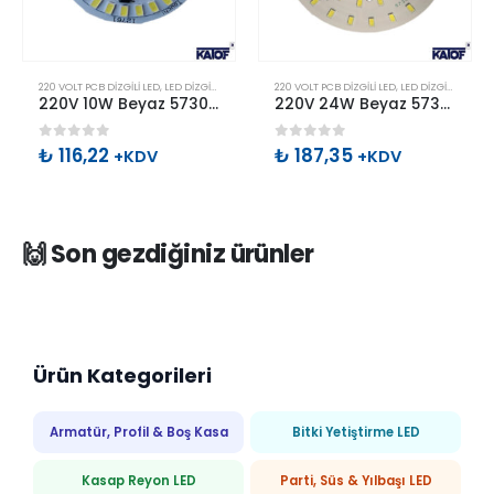
220 VOLT PCB DIZGILI LED
,
LED DIZGILI HAZIR PCB ÇEŞITLERI
220 VOLT PCB DIZGILI LED
,
LED DIZGILI HAZIR PCB ÇEŞITLERI
220V 10W Beyaz 5730smd Pcb Led 56mm 24Led
220V 24W Beyaz 5730smd Pcb Led 100mm 48Led
0
out of 5
0
out of 5
₺
116,22
₺
187,35
+KDV
+KDV
🙌 Son gezdiğiniz ürünler
Ürün Kategorileri
Armatür, Profil & Boş Kasa
Bitki Yetiştirme LED
Kasap Reyon LED
Parti, Süs & Yılbaşı LED