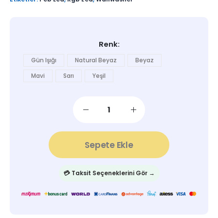
Renk
Gün Işığı
Natural Beyaz
Beyaz
Mavi
Sarı
Yeşil
Sepete Ekle
💳 Taksit Seçeneklerini Gör →