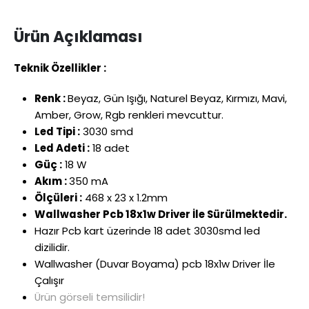
Ürün Açıklaması
Teknik Özellikler :
Renk :
Beyaz, Gün Işığı, Naturel Beyaz, Kırmızı, Mavi,
Amber, Grow, Rgb renkleri mevcuttur.
Led Tipi :
3030 smd
Led Adeti :
18 adet
Güç :
18 W
Akım :
350 mA
Ölçüleri :
468 x 23 x 1.2mm
Wallwasher Pcb 18x1w Driver İle Sürülmektedir.
Hazır Pcb kart üzerinde 18 adet 3030smd led
dizilidir.
Wallwasher (Duvar Boyama) pcb 18x1w Driver İle
Çalışır
Ürün görseli temsilidir!