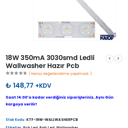
18W 350mA 3030smd Ledli
Wallwasher Hazır Pcb
( Henüz değerlendirme yapılmadı. )
0
out of 5
₺
148,77
+KDV
Saat 14:00’a kadar verdiğiniz siparişleriniz, Aynı Gün
kargoya verilir!
Stok Kodu:
KTF-18W-WALLWASHERPCB
Etiketler:
Pcb Led
,
Rgb Led
,
Wallwasher