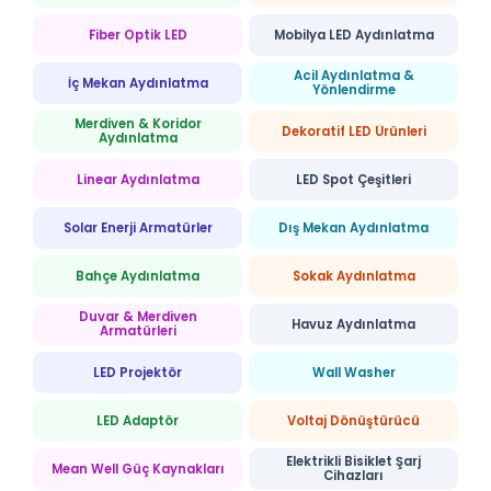
Fiber Optik LED
Mobilya LED Aydınlatma
Acil Aydınlatma &
İç Mekan Aydınlatma
Yönlendirme
Merdiven & Koridor
Dekoratif LED Ürünleri
Aydınlatma
Linear Aydınlatma
LED Spot Çeşitleri
Solar Enerji Armatürler
Dış Mekan Aydınlatma
Bahçe Aydınlatma
Sokak Aydınlatma
Duvar & Merdiven
Havuz Aydınlatma
Armatürleri
LED Projektör
Wall Washer
LED Adaptör
Voltaj Dönüştürücü
Elektrikli Bisiklet Şarj
Mean Well Güç Kaynakları
Cihazları