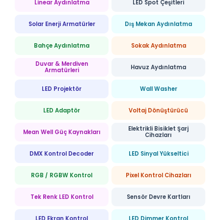
Linear Aydınlatma
LED Spot Çeşitleri
Solar Enerji Armatürler
Dış Mekan Aydınlatma
Bahçe Aydınlatma
Sokak Aydınlatma
Duvar & Merdiven
Havuz Aydınlatma
Armatürleri
LED Projektör
Wall Washer
LED Adaptör
Voltaj Dönüştürücü
Elektrikli Bisiklet Şarj
Mean Well Güç Kaynakları
Cihazları
DMX Kontrol Decoder
LED Sinyal Yükseltici
RGB / RGBW Kontrol
Pixel Kontrol Cihazları
Tek Renk LED Kontrol
Sensör Devre Kartları
LED Ekran Kontrol
LED Dimmer Kontrol