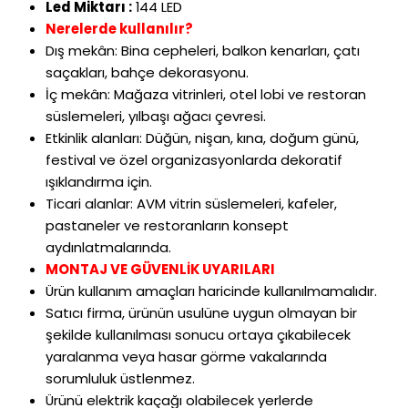
Led Miktarı :
144 LED
Nerelerde kullan
ılır?
Dış mek
ân: Bina cepheleri, balkon kenarlar
ı,
çat
ı
sa
çaklar
ı, bah
çe dekorasyonu.
İ
ç mekân: Ma
ğaza vitrinleri, otel lobi ve restoran
s
üslemeleri, y
ılbaşı ağacı
çevresi.
Etkinlik alanlar
ı: D
ü
ğ
ün, ni
şan, kına, doğum g
ünü,
festival ve özel organizasyonlarda dekoratif
ışıklandırma i
çin.
Ticari alanlar: AVM vitrin süslemeleri, kafeler,
pastaneler ve restoranlar
ın konsept
aydınlatmalarında.
MONTAJ VE GÜVENLİK UYARILARI
Ürün kullanım amaçları haricinde kullanılmamalıdır.
Satıcı firma, ürünün usulüne uygun olmayan bir
şekilde kullanılması sonucu ortaya çıkabilecek
yaralanma veya hasar görme vakalarında
sorumluluk üstlenmez.
Ürünü elektrik kaçağı olabilecek yerlerde