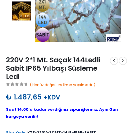
220V 2*1 Mt. Saçak 144Ledli
Sabit IP65 Yılbaşı Süsleme
Ledi
( Henüz değerlendirme yapılmadı. )
0
out of 5
₺
1.487,65
+KDV
Saat 14:00’a kadar verdiğiniz siparişleriniz, Aynı Gün
kargoya verilir!
Stok Kodu:
KTF-220V-2*1MT-144L-IP65-SABIT