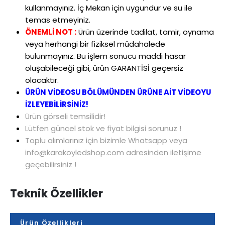
kullanmayınız. İç Mekan için uygundur ve su ile
temas etmeyiniz.
ÖNEMLİ NOT :
Ürün üzerinde tadilat, tamir, oynama
veya herhangi bir fiziksel müdahalede
bulunmayınız. Bu işlem sonucu maddi hasar
oluşabileceği gibi, ürün GARANTİSİ geçersiz
olacaktır.
ÜRÜN VİDEOSU BÖLÜMÜNDEN ÜRÜNE AİT VİDEOYU
İZLEYEBİLİRSİNİZ!
Ürün görseli temsilidir!
Lütfen güncel stok ve fiyat bilgisi sorunuz !
Toplu alımlarınız için bizimle Whatsapp veya
info@karakoyledshop.com adresinden iletişime
geçebilirsiniz !
Teknik Özellikler
Ürün Özellikleri