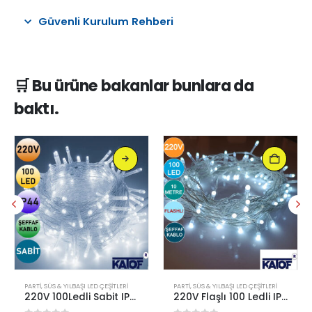
Güvenli Kurulum Rehberi
🛒 Bu ürüne bakanlar bunlara da
baktı.
Bu ürünün birden fazla varyasyonu var. Seçenekler ürün sayfasından seçilebilir
PARTI, SÜS & YILBAŞI LED ÇEŞITLERI
PARTI, SÜS & YILBAŞI LED ÇEŞITLERI
220V 100Ledli Sabit IP44 10mt. Şeffaf Kablolu Dekoratif İp Led
220V Flaşlı 100 Ledli IP44 İp Led Yılbaşı Ağacı Ledi 10 Metre