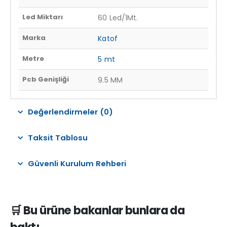
Led Miktarı
60 Led/1Mt.
Marka
Katof
Metre
5 mt
Pcb Genişliği
9.5 MM
Değerlendirmeler (0)
Taksit Tablosu
Güvenli Kurulum Rehberi
🛒 Bu ürüne bakanlar bunlara da