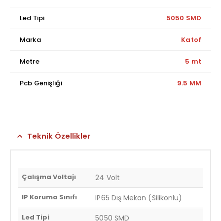
Led Tipi
5050 SMD
Marka
Katof
Metre
5 mt
Pcb Genişliği
9.5 MM
Teknik Özellikler
Çalışma Voltajı
24 Volt
IP Koruma Sınıfı
IP65 Dış Mekan (Silikonlu)
Led Tipi
5050 SMD