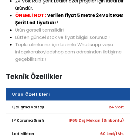
24 Volt RGB Şerit Ledler özel projeler için ideal bir
üründür.
ÖNEMLİ NOT :
Verilen fiyat 5 metre 24Volt RGB
Şerit Led fiyatıdır!
Ürün görseli temsilidir!
Lütfen güncel stok ve fiyat bilgisi sorunuz !
Toplu alımlarınız için bizimle Whatsapp veya
info@karakoyledshop.com adresinden iletişime
geçebilirsiniz !
Teknik Özellikler
Ürün Özellikleri
Çalışma Voltajı
24 Volt
IP Koruma Sınıfı
IP65 Dış Mekan (Silikonlu)
Led Miktarı
60 Led/1Mt.