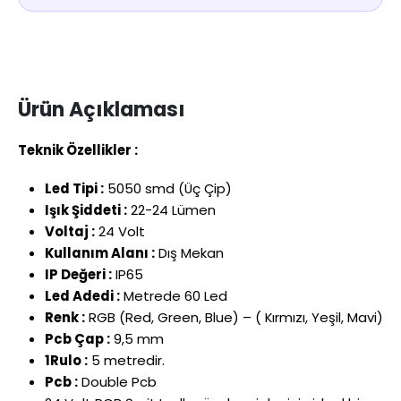
Ürün Açıklaması
Teknik Özellikler :
Led Tipi :
5050 smd (Üç Çip)
Işık Şiddeti :
22-24 Lümen
Voltaj :
24 Volt
Kullanım Alanı :
Dış Mekan
IP Değeri :
IP65
Led Adedi :
Metrede 60 Led
Renk :
RGB (Red, Green, Blue) – ( Kırmızı, Yeşil, Mavi)
Pcb Çap :
9,5 mm
1Rulo :
5 metredir.
Pcb :
Double Pcb