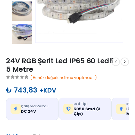
24V RGB Şerit Led IP65 60 Ledli
5 Metre
( Henüz değerlendirme yapılmadı. )
0
out of 5
₺
743,83
+KDV
Led Tipi
IP De
Çalışma Voltajı
5050 Smd (3
IP65
DC 24V
Çip)
Mek