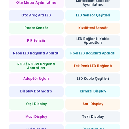
Motosiklet Scooter
Oto Motor Aydınlatma
Aydınlatma
Oto Araç Altı LED
LED Sensör Çeşitleri
Radar Sensör
Kızılötesi Sensör
LED Bağlantı Kablo
PIR Sensör
Aparatları
Neon LED Bağlantı Aparatı
Pixel LED Bağlantı Aparatı
RGB / RGBW Bağlantı
Tek Renk LED Bağlantı
Aparatları
Adaptör Uçları
LED Kablo Çeşitleri
Display Dotmatrix
Kırmızı Display
Yeşil Display
Sarı Display
Mavi Display
Tekli Display