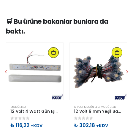
🛒 Bu ürüne bakanlar bunlara da
baktı.
ODÜL LED
MODÜL LED
12 VOLT MODÜL LED
,
MODÜL LED
12 Volt 4 Watt Gün Işığı IP20 2835smd 15 Ledli Pergola Led
12 Volt 9 mm Yeşil Bağ Dizgi Led (50 Adet – 1 Bağ)
0
out of 5
0
out of 5
₺
116,22
₺
302,18
+KDV
+KDV