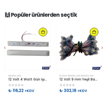
🙌 Popüler ürünlerden seçtik
MODÜL LED
12 VOLT MODÜL LED
,
MODÜL LED
12 Volt 4 Watt Gün Işığı IP20 2835smd 15 Ledli Pergola Led
12 Volt 9 mm Yeşil Bağ Dizgi Led (50 Adet – 1 Bağ)
0
out of 5
0
out of 5
₺
116,22
₺
302,18
+KDV
+KDV