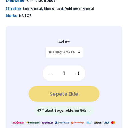
Stok Kodu:
KTF-L10000596
Etiketler:
Led Modul
,
Modul Led
,
Reklamci Modul
Marka:
KATOF
Adet
Sepete Ekle
💳 Taksit Seçeneklerini Gör →