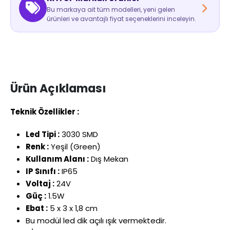
Bu markaya ait tüm modelleri, yeni gelen
ürünleri ve avantajlı fiyat seçeneklerini inceleyin.
Ürün Açıklaması
Teknik Özellikler :
Led Tipi :
3030 SMD
Renk :
Yeşil (Green)
Kullanım Alanı :
Dış Mekan
IP Sınıfı :
IP65
Voltaj :
24V
Güç :
1.5W
Ebat :
5 x 3 x 1,8 cm
Bu modül led dik açılı ışık vermektedir.