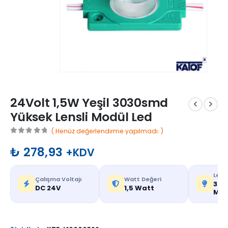
24Volt 1,5W Yeşil 3030smd
Yüksek Lensli Modül Led
( Henüz değerlendirme yapılmadı. )
0
out of 5
₺
278,93
+KDV
Led T
Çalışma Voltajı
Watt Değeri
303
DC 24V
1,5 Watt
Mer