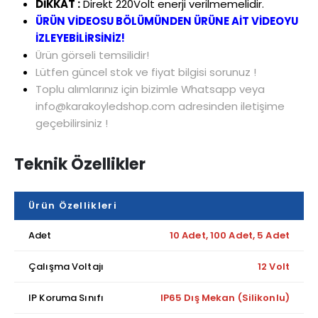
DİKKAT :
Direkt 220Volt enerji verilmemelidir.
ÜRÜN VİDEOSU BÖLÜMÜNDEN ÜRÜNE AİT VİDEOYU
İZLEYEBİLİRSİNİZ!
Ürün görseli temsilidir!
Lütfen güncel stok ve fiyat bilgisi sorunuz !
Toplu alımlarınız için bizimle Whatsapp veya
info@karakoyledshop.com adresinden iletişime
geçebilirsiniz !
Teknik Özellikler
Ürün Özellikleri
Adet
10 Adet, 100 Adet, 5 Adet
Çalışma Voltajı
12 Volt
IP Koruma Sınıfı
IP65 Dış Mekan (Silikonlu)