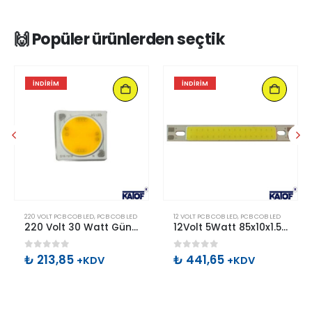
🙌 Popüler ürünlerden seçtik
İNDIRIM
İNDIRIM
WER LEDLER
220 VOLT PCB COB LED
,
PCB COB LED
12 VOLT PCB COB LED
,
PCB COB LED
220 Volt 30 Watt Gün Işığı Cob Led
12Volt 5Watt 85x10x1.5 mm N.Beyaz Power Cob Led (5 Adet)
0
out of 5
0
out of 5
₺
213,85
₺
441,65
+KDV
+KDV