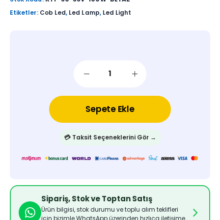
Etiketler:
Cob Led
,
Led Lamp
,
Led Light
Sepete Ekle
💳 Taksit Seçeneklerini Gör →
Sipariş, Stok ve Toptan Satış
Ürün bilgisi, stok durumu ve toplu alım teklifleri
için bizimle WhatsApp üzerinden hızlıca iletişime