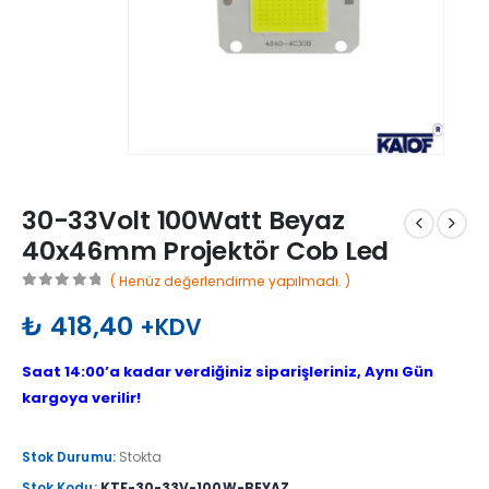
30-33Volt 100Watt Beyaz
40x46mm Projektör Cob Led
( Henüz değerlendirme yapılmadı. )
0
out of 5
₺
418,40
+KDV
Saat 14:00’a kadar verdiğiniz siparişleriniz, Aynı Gün
kargoya verilir!
Stok Durumu:
Stokta
Stok Kodu:
KTF-30-33V-100W-BEYAZ