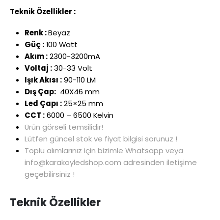
Teknik Özellikler :
Renk :
Beyaz
Güç :
100 Watt
Akım :
2300-3200mA
Voltaj :
30-33 Volt
Işık Akısı :
90-110 LM
Dış Çap:
40X46 mm
Led Çapı :
25×25 mm
CCT :
6000 – 6500 Kelvin
Ürün görseli temsilidir!
Lütfen güncel stok ve fiyat bilgisi sorunuz !
Toplu alımlarınız için bizimle Whatsapp veya
info@karakoyledshop.com adresinden iletişime
geçebilirsiniz !
Teknik Özellikler