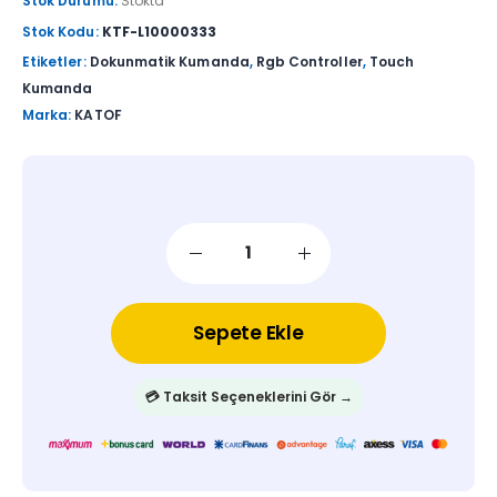
Stok Durumu:
Stokta
Stok Kodu:
KTF-L10000333
Etiketler:
Dokunmatik Kumanda
,
Rgb Controller
,
Touch
Kumanda
Marka:
KATOF
Sepete Ekle
💳 Taksit Seçeneklerini Gör →