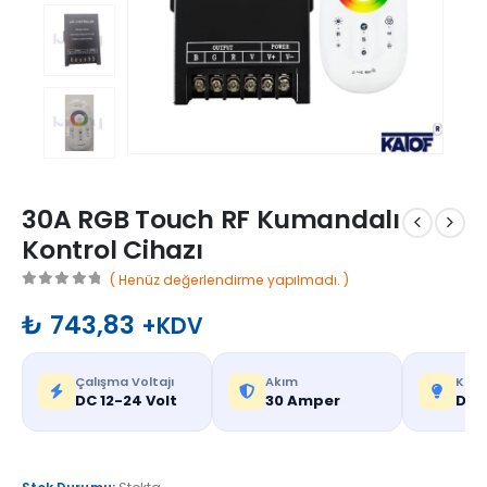
30A RGB Touch RF Kumandalı
Kontrol Cihazı
( Henüz değerlendirme yapılmadı. )
0
out of 5
₺
743,83
+KDV
Çalışma Voltajı
Akım
Kuma
DC 12-24 Volt
30 Amper
Dok