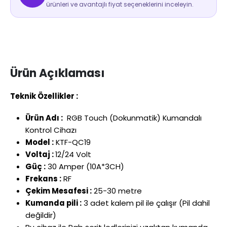
ürünleri ve avantajlı fiyat seçeneklerini inceleyin.
Ürün Açıklaması
Teknik Özellikler :
Ürün Adı :
RGB Touch (Dokunmatik) Kumandalı
Kontrol Cihazı
Model :
KTF-QC19
Voltaj :
12/24 Volt
Güç :
30 Amper (10A*3CH)
Frekans :
RF
Çekim Mesafesi :
25-30 metre
Kumanda pili :
3 adet kalem pil ile çalışır (Pil dahil
değildir)