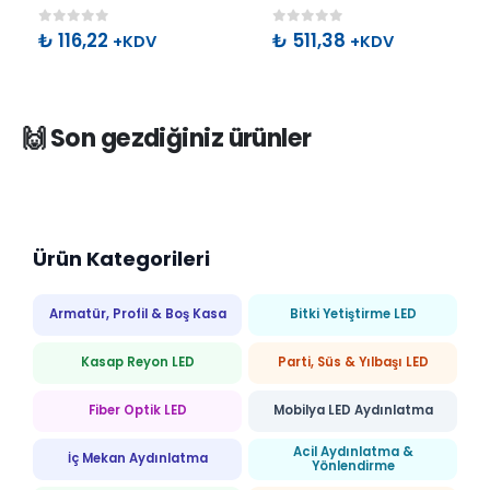
0
out of 5
0
out of 5
₺
116,22
₺
511,38
+KDV
+KDV
🙌 Son gezdiğiniz ürünler
Ürün Kategorileri
Armatür, Profil & Boş Kasa
Bitki Yetiştirme LED
Kasap Reyon LED
Parti, Süs & Yılbaşı LED
Fiber Optik LED
Mobilya LED Aydınlatma
Acil Aydınlatma &
İç Mekan Aydınlatma
Yönlendirme