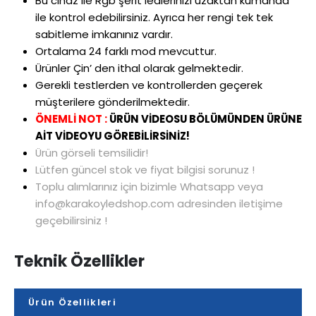
Bu cihaz ile Rgb şerit ledlerinizi uzaktan kumanda
ile kontrol edebilirsiniz. Ayrıca her rengi tek tek
sabitleme imkanınız vardır.
Ortalama 24 farklı mod mevcuttur.
Ürünler Çin’ den ithal olarak gelmektedir.
Gerekli testlerden ve kontrollerden geçerek
müşterilere gönderilmektedir.
ÖNEMLİ NOT :
ÜRÜN VİDEOSU BÖLÜMÜNDEN ÜRÜNE
AİT VİDEOYU GÖREBİLİRSİNİZ!
Ürün görseli temsilidir!
Lütfen güncel stok ve fiyat bilgisi sorunuz !
Toplu alımlarınız için bizimle Whatsapp veya
info@karakoyledshop.com adresinden iletişime
geçebilirsiniz !
Teknik Özellikler
Ürün Özellikleri