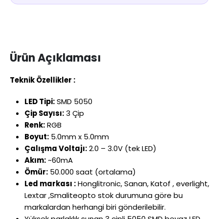
Ürün Açıklaması
Teknik Özellikler :
LED Tipi:
SMD 5050
Çip Sayısı:
3 Çip
Renk:
RGB
Boyut:
5.0mm x 5.0mm
Çalışma Voltajı:
2.0 – 3.0V (tek LED)
Akım:
~60mA
Ömür:
50.000 saat (ortalama)
Led markası :
Honglitronic, Sanan, Katof , everlight,
Lextar ,Smaliteopto stok durumuna göre bu
markalardan herhangi biri gönderilebilir.
Yüksek parlaklık sunan 3 çipli 5050 SMD beyaz LED,