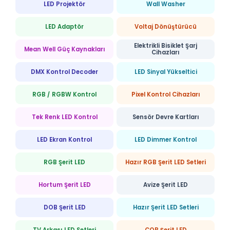
LED Projektör
Wall Washer
LED Adaptör
Voltaj Dönüştürücü
Elektrikli Bisiklet Şarj
Mean Well Güç Kaynakları
Cihazları
DMX Kontrol Decoder
LED Sinyal Yükseltici
RGB / RGBW Kontrol
Pixel Kontrol Cihazları
Tek Renk LED Kontrol
Sensör Devre Kartları
LED Ekran Kontrol
LED Dimmer Kontrol
RGB Şerit LED
Hazır RGB Şerit LED Setleri
Hortum Şerit LED
Avize Şerit LED
DOB Şerit LED
Hazır Şerit LED Setleri
TV Arkası LED Setleri
COB Şerit LED