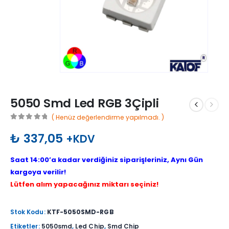
5050 Smd Led RGB 3Çipli
( Henüz değerlendirme yapılmadı. )
0
out of 5
₺
337,05
+KDV
Saat 14:00’a kadar verdiğiniz siparişleriniz, Aynı Gün
kargoya verilir!
Lütfen alım yapacağınız miktarı seçiniz!
Stok Kodu:
KTF-5050SMD-RGB
Etiketler:
5050smd
,
Led Chip
,
Smd Chip