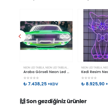
Bu ürünün birden fazla varyasyonu var. Seçenekler ürün sayfasından seçilebilir
Bu ürünün birden fazla varyasyonu var. Seçenekler ürün sayfasından seçilebilir
ABELALAR
NEON LED TABELA
,
NEON LED TABELALAR
NEON LED TABELA
,
NEO
Araba Görseli Neon Led Tabela
Araba Görseli Neon Led Tabela
0
out of 5
0
out of 5
₺
7.438,25
₺
8.925,90
V
+KDV
🙌 Son gezdiğiniz ürünler