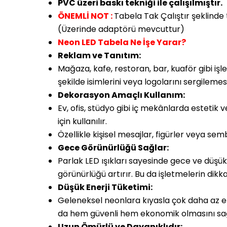
PVC üzeri baskı tekniği ile çalışılmıştır.
ÖNEMLİ NOT :
Tabela Tak Çalıştır şeklinde 
(Üzerinde adaptörü mevcuttur)
Neon LED Tabela Ne İşe Yarar?
Reklam ve Tanıtım:
Mağaza, kafe, restoran, bar, kuaför gibi işle
şekilde isimlerini veya logolarını sergilemes
Dekorasyon Amaçlı Kullanım:
Ev, ofis, stüdyo gibi iç mekânlarda estetik
için kullanılır.
Özellikle kişisel mesajlar, figürler veya semb
Gece Görünürlüğü Sağlar:
Parlak LED ışıkları sayesinde gece ve düşük
görünürlüğü artırır. Bu da işletmelerin dik
Düşük Enerji Tüketimi:
Geleneksel neonlara kıyasla çok daha az en
da hem güvenli hem ekonomik olmasını sağ
Uzun Ömürlü ve Dayanıklıdır: