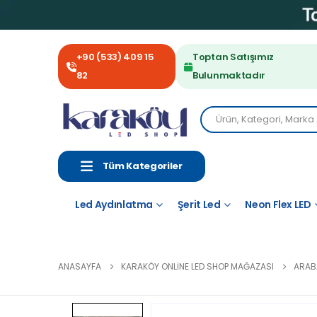
+90 (533) 409 15
Toptan Satışımız
82
Bulunmaktadır
Tüm Kategoriler
Led Aydınlatma
Şerit Led
Neon Flex LED
ANASAYFA
KARAKÖY ONLINE LED SHOP MAĞAZASI
ARAB