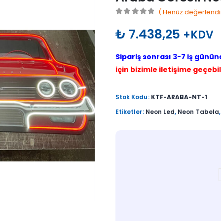
( Henüz değerlendi
0
out of 5
₺
7.438,25
+KDV
Sipariş sonrası 3-7 iş günün
için bizimle iletişime geçebil
Stok Kodu:
KTF-ARABA-NT-1
Etiketler:
Neon Led
,
Neon Tabela