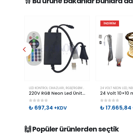
🛒 Bu ürüne bakanlar bunlara da
İNDIRIM
LED ARA BAĞLANTI KABLO & APARATLARI
,
NEON LED BAĞLANTI APARATI
LED KONTROL CIHAZLARI
,
RGB/RGBW/RGBW-CW KONTROL CIHAZLARI
24 VOLT NEON LED
,
NE
2 Pin Tek Renk Hortum Led Bağlantı İğnesi
220V RGB Neon Led Ünitesi IR Kumandalı
0
out of 5
0
out of 5
₺
697,34
₺
17.665,84
+KDV
🙌 Popüler ürünlerden seçtik