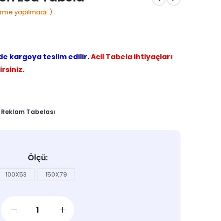
rme yapılmadı. )
de kargoya teslim edilir.
Acil Tabela ihtiyaçları
irsiniz.
,
Reklam Tabelası
Ölçü
100X53
150X79