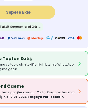
Sepete Ekle
 Taksit Seçeneklerini Gör →
ve Toptan Satış
umu ve toplu alım teklifleri için bizimle WhatsApp
işime geçin.
enli Ödeme
ilen siparişler aynı gün Yurtiçi Kargo'ya teslimatı
işiniz 10.08.2026 kargoya verilecektir.