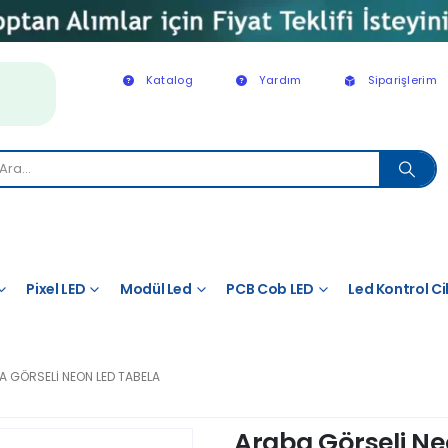
Katalog
Yardım
Siparişlerim
Pixel LED
Modül Led
PCB Cob LED
Led Kontrol Ci
A GÖRSELI NEON LED TABELA
Araba Görseli Ne