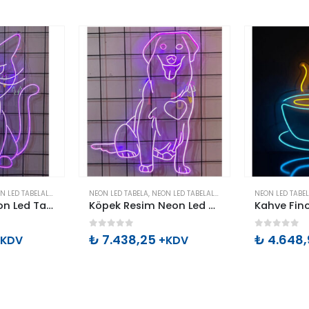
Bu ürünün birden fazla varyasyonu var. Seçenekler ürün sayfasından seçilebilir
Bu ürünün birden fazla varyasyonu var. Seçenekler ürün sayfasından seçilebilir
N LED TABELALAR
NEON LED TABELA
,
NEON LED TABELALAR
NEON LED TABE
Kedi Resim Neon Led Tabela
Köpek Resim Neon Led Tabela
0
out of 5
0
out of 
₺
7.438,25
₺
4.648,
+KDV
+KDV