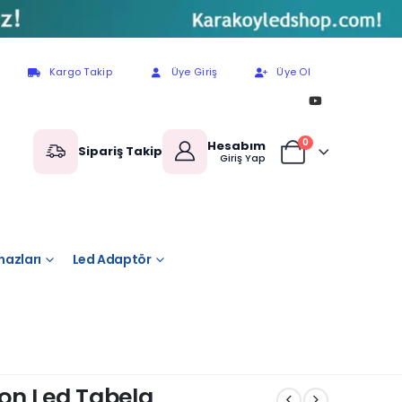
Kargo Takip
Üye Giriş
Üye Ol
0
Hesabım
Sipariş Takip
Giriş Yap
hazları
Led Adaptör
on Led Tabela