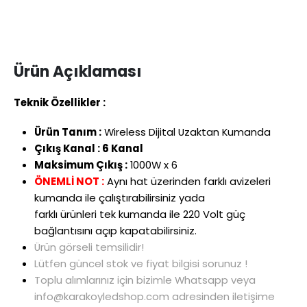
Ürün Açıklaması
Teknik Özellikler :
Ürün Tanım :
Wireless Dijital Uzaktan Kumanda
Çıkış Kanal : 6 Kanal
Maksimum Çıkış :
1000W x 6
ÖNEMLİ NOT :
Aynı hat üzerinden farklı avizeleri
kumanda ile çalıştırabilirsiniz yada
farklı ürünleri tek kumanda ile 220 Volt güç
bağlantısını açıp kapatabilirsiniz.
Ürün görseli temsilidir!
Lütfen güncel stok ve fiyat bilgisi sorunuz !
Toplu alımlarınız için bizimle Whatsapp veya
info@karakoyledshop.com adresinden iletişime