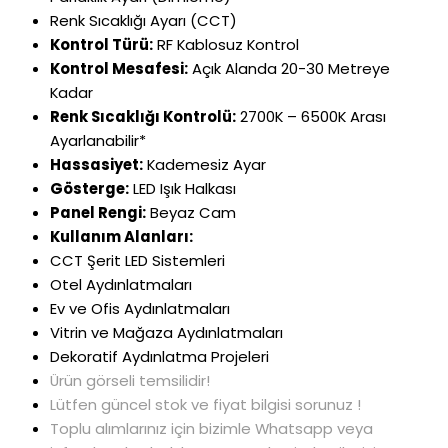
Renk Sıcaklığı Ayarı (CCT)
Kontrol Türü:
RF Kablosuz Kontrol
Kontrol Mesafesi:
Açık Alanda 20-30 Metreye
Kadar
Renk Sıcaklığı Kontrolü:
2700K – 6500K Arası
Ayarlanabilir*
Hassasiyet:
Kademesiz Ayar
Gösterge:
LED Işık Halkası
Panel Rengi:
Beyaz Cam
Kullanım Alanları:
CCT Şerit LED Sistemleri
Otel Aydınlatmaları
Ev ve Ofis Aydınlatmaları
Vitrin ve Mağaza Aydınlatmaları
Dekoratif Aydınlatma Projeleri
Ürün görseli temsilidir!
Lütfen güncel stok ve fiyat bilgisi sorunuz !
Toplu alımlarınız için bizimle Whatsapp veya