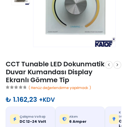
CCT Tunable LED Dokunmatik
Duvar Kumandası Display
Ekranlı Gömme Tip
( Henüz değerlendirme yapılmadı. )
0
out of 5
₺
1.162,23
+KDV
Kontr
Ledl
Çalışma Voltajı
Akım
CCT
DC 12-24 Volt
6 Amper
Led