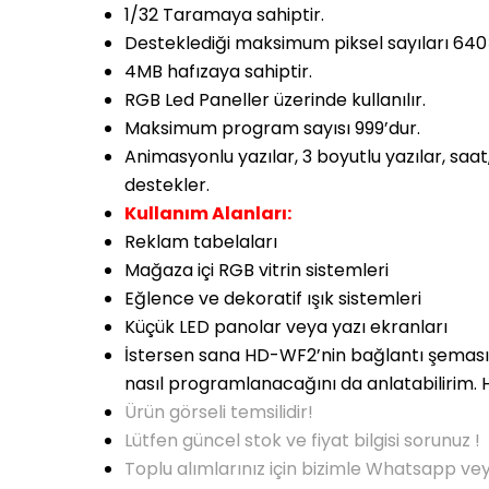
1/32 Taramaya sahiptir.
Destekledi
ği maksimum piksel sayıları 64
4MB haf
ızaya sahiptir.
RGB Led Paneller üzerinde kullan
ılır.
Maksimum program say
ısı 999’dur.
Animasyonlu yaz
ılar, 3 boyutlu yazılar, saat
destekler.
Kullan
ım Alanları:
Reklam tabelaları
Mağaza i
çi RGB vitrin sistemleri
E
ğlence ve dekoratif ışık sistemleri
K
üçük LED panolar veya yaz
ı ekranları
İstersen sana HD-WF2’nin bağlantı şeması
nasıl programlanacağını da anlatabilirim. H
Ürün görseli temsilidir!
Lütfen güncel stok ve fiyat bilgisi sorunuz !
Toplu alımlarınız için bizimle Whatsapp ve