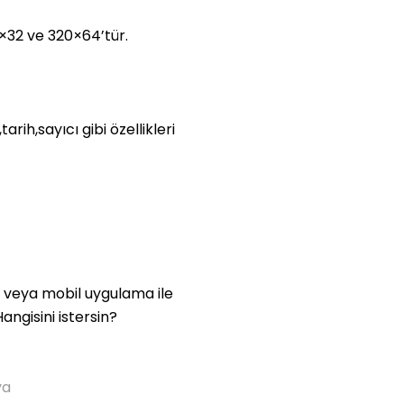
0×32 ve 320×64’t
ür.
,tarih,sayıcı gibi
özellikleri
 veya mobil uygulama ile
angisini istersin?
ya