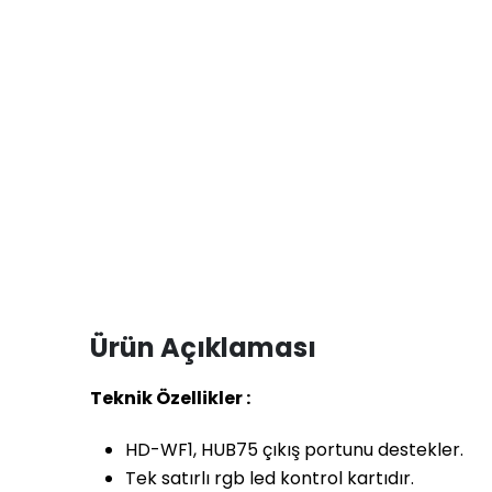
Ürün Açıklaması
Teknik Özellikler :
HD-WF1, HUB75 ç
ıkış portunu destekler.
Tek sat
ırlı rgb led kontrol kartıdır.