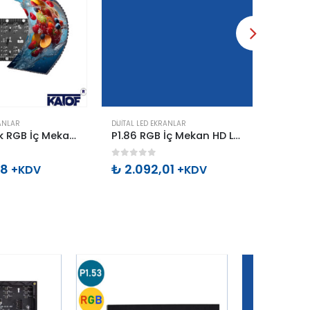
RANLAR
DIJITAL LED EKRANLAR
DIJITAL 
P1.86 Esnek RGB İç Mekan HD Led Ekran Paneli 16x32cm
P1.86 RGB İç Mekan HD Led Ekran Paneli 16x32cm (A KALİTE)
5
0
out of 5
0
out 
48
₺
2.092,01
₺
3.9
+KDV
+KDV