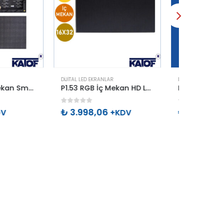
RANLAR
DIJITAL LED EKRANLAR
DIJITAL 
P1.53 RGB İç Mekan HD Led Ekran Paneli 16x32cm
P1.86 RGB İç Mekan HD Led Ekran Paneli 16x32cm (A KALİTE)
5
0
out of 5
0
out 
06
₺
2.092,01
₺
1.3
+KDV
+KDV