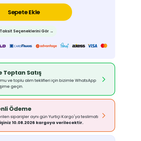
Sepete Ekle
 Taksit Seçeneklerini Gör →
ve Toptan Satış
umu ve toplu alım teklifleri için bizimle WhatsApp
işime geçin.
enli Ödeme
ilen siparişler aynı gün Yurtiçi Kargo'ya teslimatı
işiniz 10.08.2026 kargoya verilecektir.