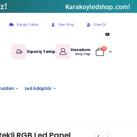
Kargo Takip
Üye Giriş
Üye Ol
0
Hesabım
Sipariş Takip
Giriş Yap
hazları
Led Adaptör
tekli RGB Led Panel