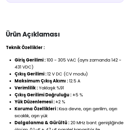
Ürün Açıklaması
Teknik Özellikler :
Giriş Gerilimi
:
100 ~ 305 VAC (aynı zamanda 142 ~
431 VDC)
Ç
ıkış Gerilimi
:
12 V DC (CV modu)
Maksimum
Ç
ıkış Akımı
:
12.5 A
Verimlilik
:
Yakla
şık %91
Ç
ıkış Gerilimi Doğruluğu
:
±5 %
Yük Düzenlemesi
:
±2 %
Koruma Özellikleri
:
K
ısa devre, aşırı gerilim, aşırı
sıcaklık, aşırı y
ük
Dalgalanma & Gürültü
:
20 MHz bant geni
şliğinde
ölçüm, 0.1 µF + 47 µF paralel kapasitör ile