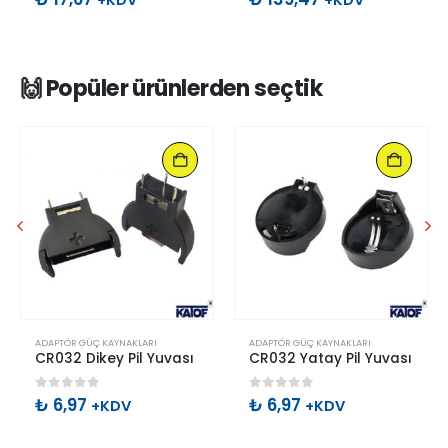
+KDV
+KDV
🙌 Popüler ürünlerden seçtik
ADAPTÖR GÜÇ KAYNAKLARI
ADAPTÖR GÜÇ KAYNAKLARI
CR032 Dikey Pil Yuvası
CR032 Yatay Pil Yuvası
0
out of 5
0
out of 5
₺
6,97
₺
6,97
+KDV
+KDV