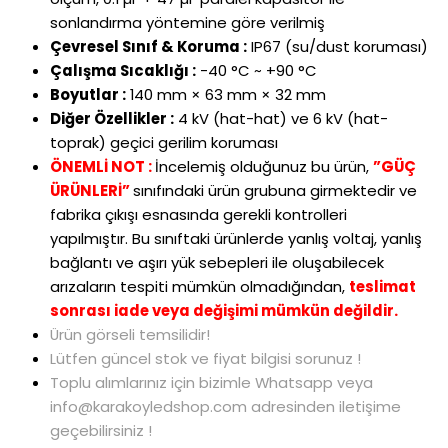
sonland
ırma y
öntemine göre verilmi
ş
Çevresel S
ınıf & Koruma
:
IP67 (su/dust koruması)
Çal
ışma Sıcaklığı
:
-40
°C ~ +90 °C
Boyutlar
:
140 mm × 63 mm × 32 mm
Diğer
Özellikler
:
4 kV (hat-hat) ve 6 kV (hat-
toprak) geçici gerilim korumas
ı
ÖNEMLİ NOT :
İncelemiş olduğunuz bu ürün,
”GÜÇ
ÜRÜNLERİ”
sınıfındaki ürün grubuna girmektedir ve
fabrika çıkışı esnasında gerekli kontrolleri
yapılmıştır. Bu sınıftaki ürünlerde yanlış voltaj, yanlış
bağlantı ve aşırı yük sebepleri ile oluşabilecek
arızaların tespiti mümkün olmadığından,
teslimat
sonrası iade veya değişimi mümkün değildir.
Ürün görseli temsilidir!
Lütfen güncel stok ve fiyat bilgisi sorunuz !
Toplu alımlarınız için bizimle Whatsapp veya
info@karakoyledshop.com adresinden iletişime
geçebilirsiniz !