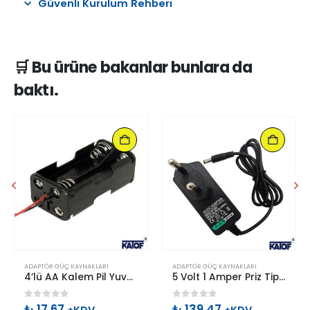
Güvenli Kurulum Rehberi
🛒 Bu ürüne bakanlar bunlara da
baktı.
ADAPTÖR GÜÇ KAYNAKLARI
ADAPTÖR GÜÇ KAYNAKLARI
4’lü AA Kalem Pil Yuvası Çift Taraflı
5 Volt 1 Amper Priz Tipi Plastik Adaptör
0
out of 5
0
out of 5
₺
17,67
₺
139,47