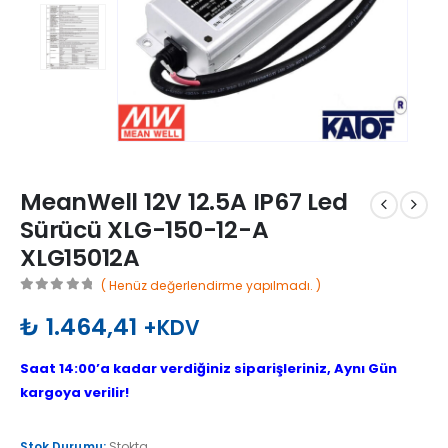
MeanWell 12V 12.5A IP67 Led
Sürücü XLG-150-12-A
XLG15012A
( Henüz değerlendirme yapılmadı. )
0
out of 5
₺
1.464,41
+KDV
Saat 14:00’a kadar verdiğiniz siparişleriniz, Aynı Gün
kargoya verilir!
Stok Durumu:
Stokta