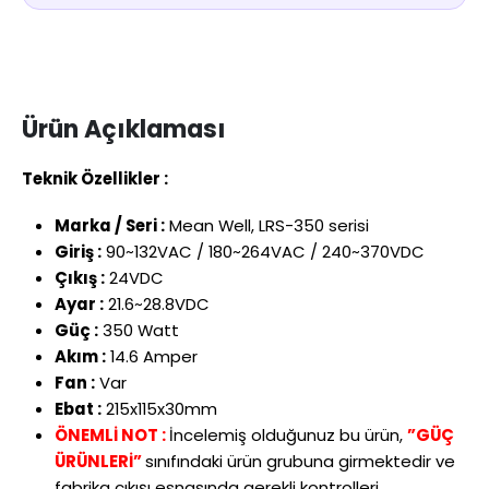
Ürün Açıklaması
Teknik Özellikler :
Marka / Seri
:
Mean
Well
, LRS-350 serisi
Giri
ş
:
90~132VAC / 180~264VAC / 240~370VDC
Ç
ıkış
:
24VDC
Ayar
:
21.6~28.8VDC
G
üç
:
350 Watt
Ak
ım
:
14.6 Amper
Fan
:
Var
E
bat
:
215x115x30mm
ÖNEMLİ NOT :
İncelemiş olduğunuz bu ürün,
”GÜÇ
ÜRÜNLERİ”
sınıfındaki ürün grubuna girmektedir ve
fabrika çıkışı esnasında gerekli kontrolleri