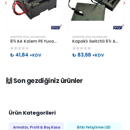
ADAPTÖR GÜÇ KAYNAKLARI
ADAPTÖR GÜÇ KAYNAKLARI
8’li AA Kalem Pil Yuvası Çift Taraflı
Kapaklı Switchli 6’lı AA Kalem Pil Yuvası
0
out of 5
0
out of 5
₺
41,84
₺
83,68
+KDV
+KDV
🙌 Son gezdiğiniz ürünler
Ürün Kategorileri
Armatür, Profil & Boş Kasa
Bitki Yetiştirme LED