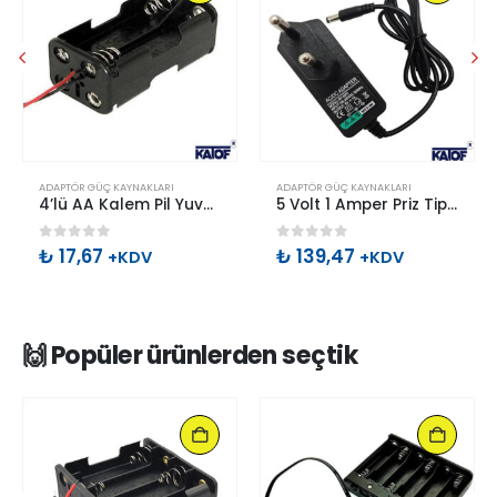
ADAPTÖR GÜÇ KAYNAKLARI
ADAPTÖR GÜÇ KAYNAKLARI
4’lü AA Kalem Pil Yuvası Çift Taraflı
5 Volt 1 Amper Priz Tipi Plastik Adaptör
0
out of 5
0
out of 5
₺
17,67
₺
139,47
+KDV
+KDV
🙌 Popüler ürünlerden seçtik