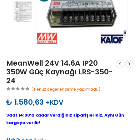
MeanWell 24V 14.6A IP20
350W Güç Kaynağı LRS-350-
24
( Henüz değerlendirme yapılmadı. )
0
out of 5
₺
1.580,63
+KDV
Saat 14:00’a kadar verdiğiniz siparişleriniz, Aynı Gün
kargoya verilir!
Stok Durumu:
Stokta