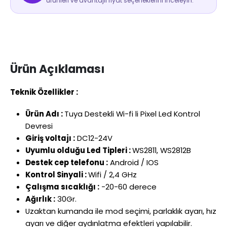
ürünleri ve avantajlı fiyat seçeneklerini inceleyin.
Ürün Açıklaması
Teknik Özellikler :
Ürün Adı :
Tuya Destekli Wi-fi li Pixel Led Kontrol
Devresi
Giriş voltajı :
DC12-24V
Uyumlu olduğu Led Tipleri :
WS2811, WS2812B
Destek cep telefonu :
Android / IOS
Kontrol Sinyali :
Wifi / 2,4 GHz
Çalışma sıcaklığı :
-20-60 derece
Ağırlık :
30Gr.
Uzaktan kumanda ile mod seçimi, parlaklık ayarı, hız
ayarı ve diğer aydınlatma efektleri yapılabilir.