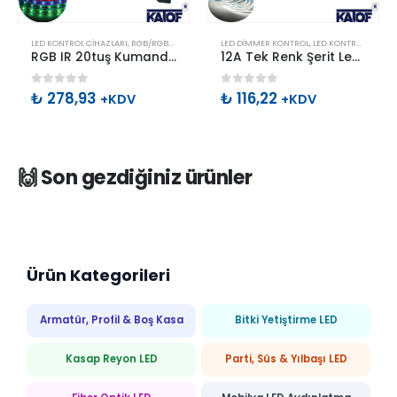
LED KONTROL CIHAZLARI
,
RGB/RGBW/RGBW-CW KONTROL CIHAZLARI
LED DIMMER KONTROL
,
LED KONTROL CIHAZLARI
RGB IR 20tuş Kumandalı Müzik Kontrol
12A Tek Renk Şerit Led Mini Dimmer 5-24V
0
out of 5
0
out of 5
₺
278,93
₺
116,22
+KDV
+KDV
🙌 Son gezdiğiniz ürünler
Ürün Kategorileri
Armatür, Profil & Boş Kasa
Bitki Yetiştirme LED
Kasap Reyon LED
Parti, Süs & Yılbaşı LED