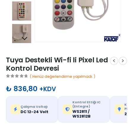
Tuya Destekli Wi-fi li Pixel Led
Kontrol Devresi
( Henüz değerlendirme yapılmadı. )
0
out of 5
₺
836,80
+KDV
Kontrol Ettiği IC
Kontr
(Entegre)
Çalışma Voltajı
Pikse
WS2811 /
DC 12-24 Volt
200 
WS2812B