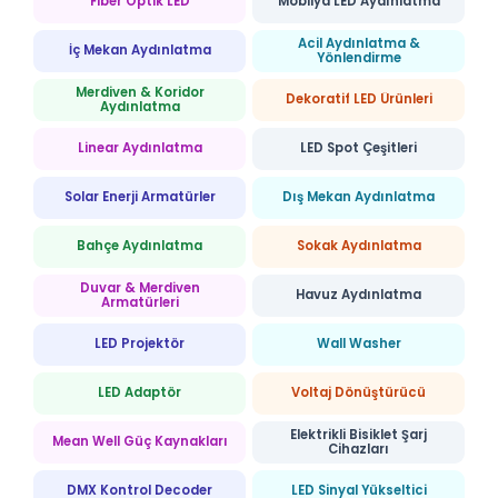
Fiber Optik LED
Mobilya LED Aydınlatma
Acil Aydınlatma &
İç Mekan Aydınlatma
Yönlendirme
Merdiven & Koridor
Dekoratif LED Ürünleri
Aydınlatma
Linear Aydınlatma
LED Spot Çeşitleri
Solar Enerji Armatürler
Dış Mekan Aydınlatma
Bahçe Aydınlatma
Sokak Aydınlatma
Duvar & Merdiven
Havuz Aydınlatma
Armatürleri
LED Projektör
Wall Washer
LED Adaptör
Voltaj Dönüştürücü
Elektrikli Bisiklet Şarj
Mean Well Güç Kaynakları
Cihazları
DMX Kontrol Decoder
LED Sinyal Yükseltici