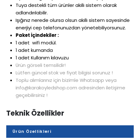
Tuya destekli tüm ürünler akıllı sistem olarak
adlandırılabilir.
Işığınız nerede olursa olsun akıllı sistem sayesinde
enerjiyi cep telefonunuzdan yönetebiliyorsunuz.
Paket İçindekiler :
1 adet wifi modül.
1 adet kumanda
1 adet Kullanım kılavuzu
Ürün görseli temsilidir!
Lütfen güncel stok ve fiyat bilgisi sorunuz !
Toplu alımlarınız için bizimle Whatsapp veya
info@karakoyledshop.com adresinden iletişime
geçebilirsiniz !
Teknik Özellikler
Ürün Özellikleri