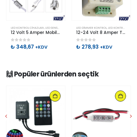
LED KONTROL CIHAZLARI
,
LED SENSÖR ÇEŞITLERI
LED DIMMER KONTROL
,
LED KONTROL CIHAZLARI
12 Volt 5 Amper Mobilya Dolap IR El ile Hareket Sensörü Tekli
12-24 Volt 8 Amper Tek Renk Led Manuel Dimmer
0
out of 5
0
out of 5
₺
348,67
₺
278,93
+KDV
+KDV
🙌 Popüler ürünlerden seçtik