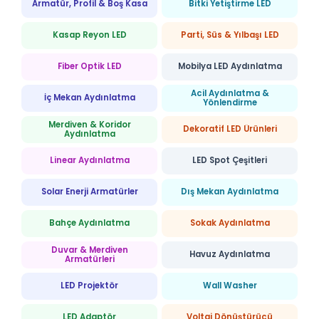
Armatür, Profil & Boş Kasa
Bitki Yetiştirme LED
Kasap Reyon LED
Parti, Süs & Yılbaşı LED
Fiber Optik LED
Mobilya LED Aydınlatma
Acil Aydınlatma &
İç Mekan Aydınlatma
Yönlendirme
Merdiven & Koridor
Dekoratif LED Ürünleri
Aydınlatma
Linear Aydınlatma
LED Spot Çeşitleri
Solar Enerji Armatürler
Dış Mekan Aydınlatma
Bahçe Aydınlatma
Sokak Aydınlatma
Duvar & Merdiven
Havuz Aydınlatma
Armatürleri
LED Projektör
Wall Washer
LED Adaptör
Voltaj Dönüştürücü