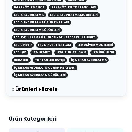
KARAKÖY LED SHOP
KARAKÖY LED TOPTANCILARI
LED & AYDINLATMA
LED & AYDINLATMA MODELLERI
LED & AYDINLATMA ÜRÜN FIYATLARI
LED & AYDINLATMA ÜRÜNLERI
LED AYDINLATMA ÜRÜNLERINDE NEREDE KULLANILIR?
LED DRIVER
LED DRIVER FIYATLARI
LED DRIVER MODELLERI
LED IŞIK
LED NEDIR?
LEDURUNLERI.COM
LED ÜRÜNLERI
SERA LED
TOPTAN LED SATIŞI
İÇ MEKAN AYDINLATMA
İÇ MEKAN AYDINLATMA ÜRÜN FIYATLARI
İÇ MEKAN AYDINLATMA ÜRÜNLERI
Ürünleri Filtrele
Ürün Kategorileri