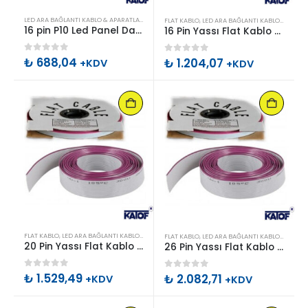
LED ARA BAĞLANTI KABLO & APARATLARI
FLAT KABLO
,
LED ARA BAĞLANTI KABLO & APARATLARI
16 pin P10 Led Panel Data Soketi Dişi+Erkek Takım (100 Takım)
16 Pin Yassı Flat Kablo 28 AWG (76.5 Metre – 1 Rulo)
0
out of 5
₺
688,04
0
out of 5
₺
1.204,07
+KDV
+KDV
FLAT KABLO
,
LED ARA BAĞLANTI KABLO & APARATLARI
FLAT KABLO
,
LED ARA BAĞLANTI KABLO & APARATLARI
20 Pin Yassı Flat Kablo 28 AWG (76.5 Metre – 1 Rulo)
26 Pin Yassı Flat Kablo 28 AWG (76.5 Metre – 1 Rulo)
0
out of 5
₺
1.529,49
0
out of 5
₺
2.082,71
+KDV
+KDV