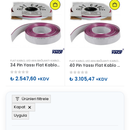
FLAT KABLO
,
LED ARA BAĞLANTI KABLO & APARATLARI
FLAT KABLO
,
LED ARA BAĞLANTI KABLO & APARATLARI
34 Pin Yassı Flat Kablo 28 AWG (76.5 Metre – 1 Rulo)
40 Pin Yassı Flat Kablo 28 AWG (76.5 Metre – 1 Rulo)
0
out of 5
₺
2.547,60
0
out of 5
₺
3.105,47
+KDV
+KDV
Ürünleri filtrele
Kapat
Uygula