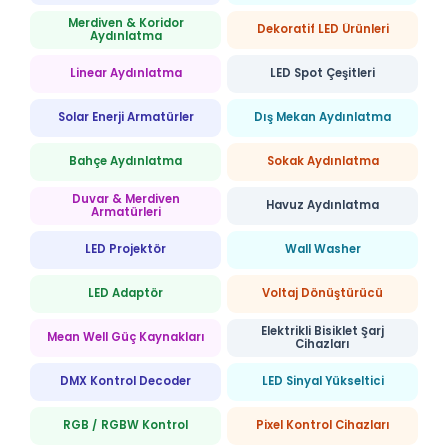
Merdiven & Koridor
Dekoratif LED Ürünleri
Aydınlatma
Linear Aydınlatma
LED Spot Çeşitleri
Solar Enerji Armatürler
Dış Mekan Aydınlatma
Bahçe Aydınlatma
Sokak Aydınlatma
Duvar & Merdiven
Havuz Aydınlatma
Armatürleri
LED Projektör
Wall Washer
LED Adaptör
Voltaj Dönüştürücü
Elektrikli Bisiklet Şarj
Mean Well Güç Kaynakları
Cihazları
DMX Kontrol Decoder
LED Sinyal Yükseltici
RGB / RGBW Kontrol
Pixel Kontrol Cihazları