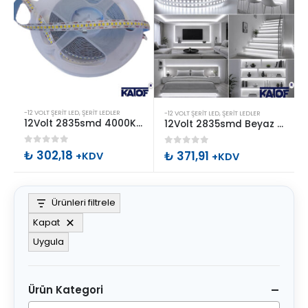
Bu
-12 VOLT ŞERIT LED
,
ŞERIT LEDLER
-12 VOLT ŞERIT LED
,
ŞERIT LEDLER
ürünün
12Volt 2835smd 4000K 240ledli 10mm Şerit Led (5mt)
12Volt 2835smd Beyaz 240ledli 10mm Şerit Led
birden
0
out of 5
₺
302,18
0
out of 5
₺
371,91
fazla
+KDV
+KDV
varyasyonu
var.
Ürünleri filtrele
Seçenekler
ürün
Kapat
sayfasından
Uygula
seçilebilir
Ürün Kategori