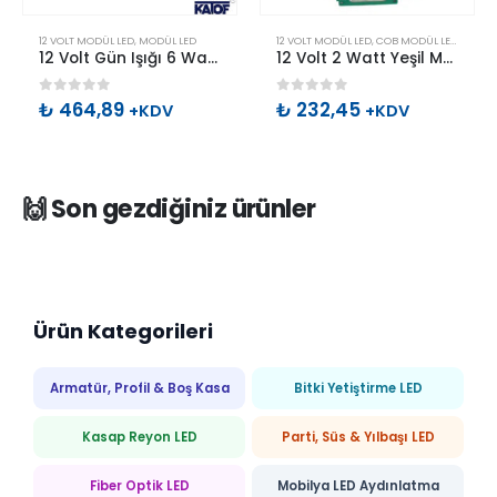
Bu ürünün birden fazla varyasyonu var. Seçenekler ürün sayfasından seçilebilir
12 VOLT MODÜL LED
,
MODÜL LED
12 VOLT MODÜL LED
,
COB MODÜL LED
,
MODÜL
12 Volt Gün Işığı 6 Watt 6’lı Yüksek Lensli Modül Led (10 Adet)
12 Volt 2 Watt Yeşil Mercekli Cob Modül Led
0
out of 5
0
out of 5
₺
464,89
₺
232,45
+KDV
+KDV
🙌 Son gezdiğiniz ürünler
Ürün Kategorileri
Armatür, Profil & Boş Kasa
Bitki Yetiştirme LED
Kasap Reyon LED
Parti, Süs & Yılbaşı LED
Fiber Optik LED
Mobilya LED Aydınlatma