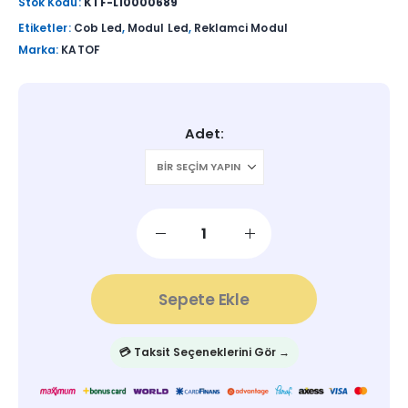
Stok Kodu:
KTF-L10000689
Etiketler:
Cob Led
,
Modul Led
,
Reklamci Modul
Marka:
KATOF
Adet
Sepete Ekle
💳 Taksit Seçeneklerini Gör →