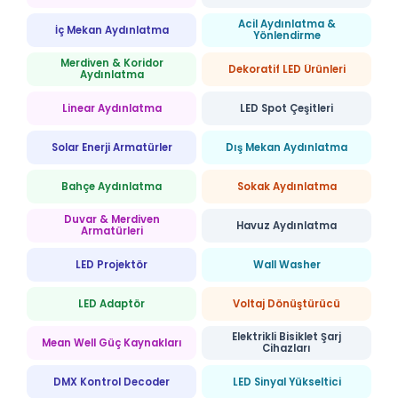
Acil Aydınlatma &
İç Mekan Aydınlatma
Yönlendirme
Merdiven & Koridor
Dekoratif LED Ürünleri
Aydınlatma
Linear Aydınlatma
LED Spot Çeşitleri
Solar Enerji Armatürler
Dış Mekan Aydınlatma
Bahçe Aydınlatma
Sokak Aydınlatma
Duvar & Merdiven
Havuz Aydınlatma
Armatürleri
LED Projektör
Wall Washer
LED Adaptör
Voltaj Dönüştürücü
Elektrikli Bisiklet Şarj
Mean Well Güç Kaynakları
Cihazları
DMX Kontrol Decoder
LED Sinyal Yükseltici