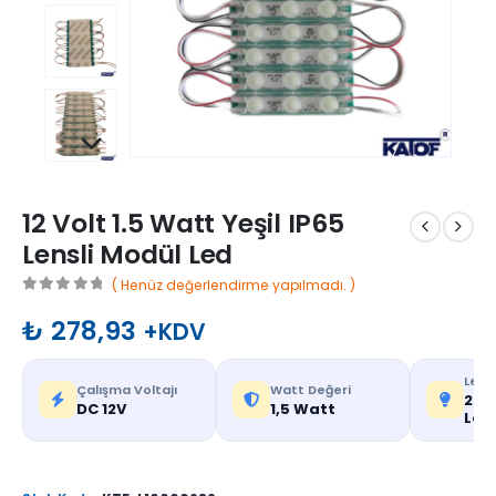
12 Volt 1.5 Watt Yeşil IP65
Lensli Modül Led
( Henüz değerlendirme yapılmadı. )
0
out of 5
₺
278,93
+KDV
Led T
Çalışma Voltajı
Watt Değeri
283
DC 12V
1,5 Watt
Led