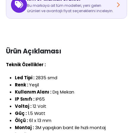
Bu markaya ait tüm modelleri, yeni gelen
ürünleri ve avantajlı fiyat seçeneklerini inceleyin.
Ürün Açıklaması
Teknik Özellikler :
Led Tipi :
2835 smd
Renk :
Yeşil
Kullanım Alanı :
Dış Mekan
IP Sınıfı :
IP65
Voltaj :
12 Volt
Güç :
1.5 Watt
Ölçü :
61 x 13 mm
Montaj :
3M yapışkan bant ile hızlı montaj