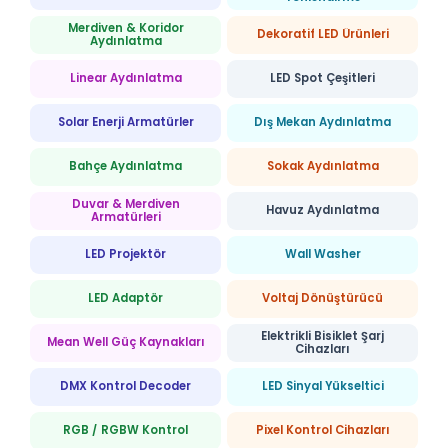
Merdiven & Koridor
Dekoratif LED Ürünleri
Aydınlatma
Linear Aydınlatma
LED Spot Çeşitleri
Solar Enerji Armatürler
Dış Mekan Aydınlatma
Bahçe Aydınlatma
Sokak Aydınlatma
Duvar & Merdiven
Havuz Aydınlatma
Armatürleri
LED Projektör
Wall Washer
LED Adaptör
Voltaj Dönüştürücü
Elektrikli Bisiklet Şarj
Mean Well Güç Kaynakları
Cihazları
DMX Kontrol Decoder
LED Sinyal Yükseltici
RGB / RGBW Kontrol
Pixel Kontrol Cihazları