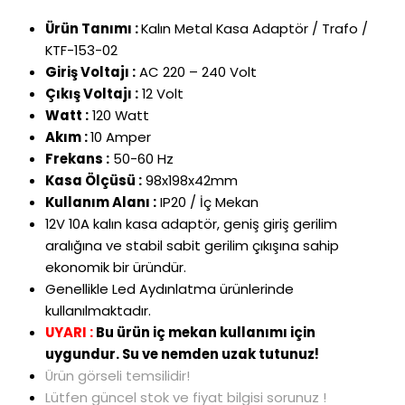
Ürün Tanımı :
Kalın Metal Kasa Adaptör / Trafo /
KTF-153-02
Giriş Voltajı :
AC 220 – 240 Volt
Çıkış Voltajı :
12 Volt
Watt :
120 Watt
Akım :
10 Amper
Frekans :
50-60 Hz
Kasa Ölçüsü :
98x198x42mm
Kullanım Alanı :
IP20 / İç Mekan
12V 10A kalın kasa adaptör, geniş giriş gerilim
aralığına ve stabil sabit gerilim çıkışına sahip
ekonomik bir üründür.
Genellikle Led Aydınlatma ürünlerinde
kullanılmaktadır.
UYARI :
Bu ürün iç mekan kullanımı için
uygundur. Su ve nemden uzak tutunuz!
Ürün görseli temsilidir!
Lütfen güncel stok ve fiyat bilgisi sorunuz !