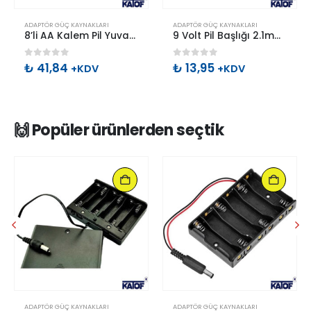
ADAPTÖR GÜÇ KAYNAKLARI
ADAPTÖR GÜÇ KAYNAKLARI
8’li AA Kalem Pil Yuvası Çift Taraflı
9 Volt Pil Başlığı 2.1mm Jacklı
0
out of 5
0
out of 5
₺
41,84
₺
13,95
+KDV
+KDV
🙌 Popüler ürünlerden seçtik
ADAPTÖR GÜÇ KAYNAKLARI
ADAPTÖR GÜÇ KAYNAKLARI