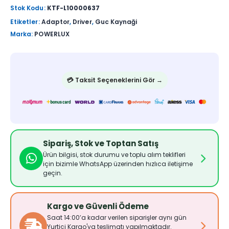
Stok Kodu:
KTF-L10000637
Etiketler:
Adaptor
,
Driver
,
Guc Kaynaği
Marka:
POWERLUX
💳 Taksit Seçeneklerini Gör →
Sipariş, Stok ve Toptan Satış
Ürün bilgisi, stok durumu ve toplu alım teklifleri
için bizimle WhatsApp üzerinden hızlıca iletişime
geçin.
Kargo ve Güvenli Ödeme
Saat 14:00’a kadar verilen siparişler aynı gün
Yurtiçi Kargo'ya teslimatı yapılmaktadır.