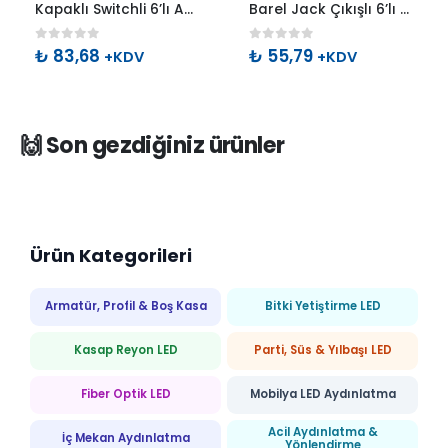
Kapaklı Switchli 6’lı AA Kalem Pil Yuvası
Barel Jack Çıkışlı 6’lı AA Kalem Pil Yuvası
0
out of 5
0
out of 5
₺
83,68
₺
55,79
+KDV
+KDV
🙌 Son gezdiğiniz ürünler
Ürün Kategorileri
Armatür, Profil & Boş Kasa
Bitki Yetiştirme LED
Kasap Reyon LED
Parti, Süs & Yılbaşı LED
Fiber Optik LED
Mobilya LED Aydınlatma
Acil Aydınlatma &
İç Mekan Aydınlatma
Yönlendirme