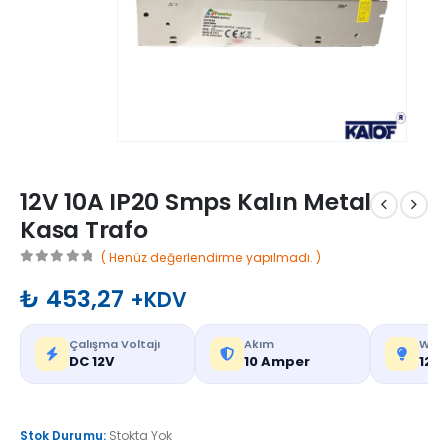
12V 10A IP20 Smps Kalın Metal
Kasa Trafo
( Henüz değerlendirme yapılmadı. )
0
out of 5
₺
453,27
+KDV
Çalışma Voltajı
Akım
Watt
DC 12V
10 Amper
120
Stok Durumu:
Stokta Yok