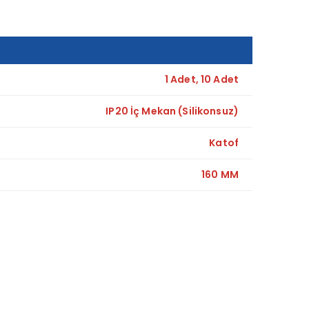
1 Adet, 10 Adet
IP20 İç Mekan (Silikonsuz)
Katof
160 MM