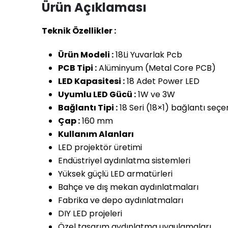
Ürün Açıklaması
Teknik Özellikler :
Ürün Modeli :
18Li Yuvarlak Pcb
PCB Tipi :
Alüminyum (Metal Core PCB)
LED Kapasitesi :
18 Adet Power LED
Uyumlu LED Gücü :
1W ve 3W
Bağlantı Tipi :
18 Seri (18×1) bağlantı seçe
Çap :
160 mm
Kullanım Alanları
LED projektör üretimi
Endüstriyel aydınlatma sistemleri
Yüksek güçlü LED armatürleri
Bahçe ve dış mekan aydınlatmaları
Fabrika ve depo aydınlatmaları
DIY LED projeleri
Özel tasarım aydınlatma uygulamaları