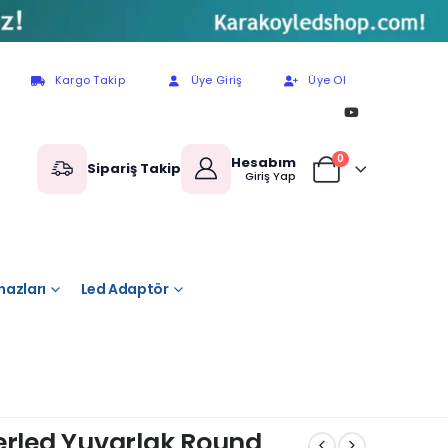
Kargo Takip
Üye Giriş
Üye Ol
0
Hesabım
Sipariş Takip
Giriş Yap
hazları
Led Adaptör
erled Yuvarlak Round