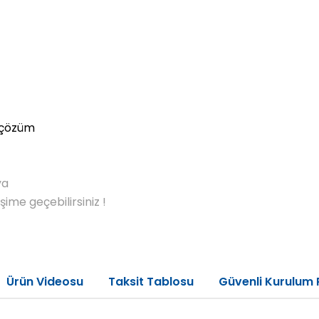
l çözüm
ya
me geçebilirsiniz !
Ürün Videosu
Taksit Tablosu
Güvenli Kurulum 