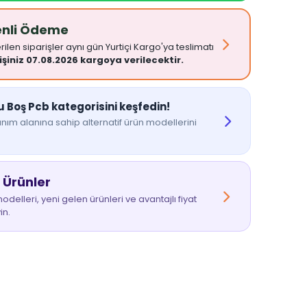
enli Ödeme
ilen siparişler aynı gün Yurtiçi Kargo'ya teslimatı
işiniz 07.08.2026 kargoya verilecektir.
Boş Pcb kategorisini keşfedin!
nım alanına sahip alternatif ürün modellerini
 Ürünler
delleri, yeni gelen ürünleri ve avantajlı fiyat
in.