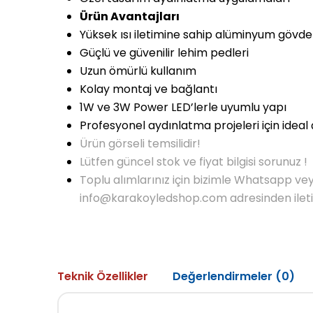
Ürün Avantajları
Yüksek ısı iletimine sahip alüminyum gövde
Güçlü ve güvenilir lehim pedleri
Uzun ömürlü kullanım
Kolay montaj ve bağlantı
1W ve 3W Power LED’lerle uyumlu yapı
Profesyonel aydınlatma projeleri için idea
Ürün görseli temsilidir!
Lütfen güncel stok ve fiyat bilgisi sorunuz !
Toplu alımlarınız için bizimle Whatsapp ve
info@karakoyledshop.com adresinden iletişi
Teknik Özellikler
Değerlendirmeler (0)