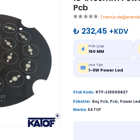
Pcb
( Henüz değerlendi
0
out of 5
₺
232,45
+KDV
Pcb Çap
160 MM
Led Tipi
1-3W Power Led
Stok Kodu:
KTF-L10000627
Etiketler:
Boş Pcb
,
Pcb
,
Power Le
Marka:
KATOF