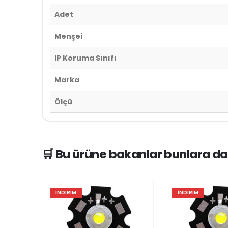
Adet
Menşei
IP Koruma Sınıfı
Marka
Ölçü
🛒 Bu ürüne bakanlar bunlara da
İNDIRIM
İNDIRIM