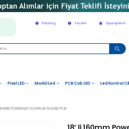
Katalog
Yardım
Siparişlerim
Pixel LED
Modül Led
PCB Cob LED
Led Kontrol Ci
I 160MM POWERLED YUVARLAK ROUND PCB
18′ li 160mm Pow