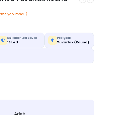
rme yapılmadı. )
Dizilebilir Led Sayısı
Pcb Şekli
18 Led
Yuvarlak (Round)
d
Adet