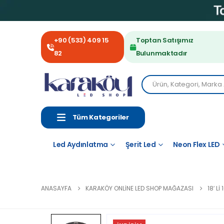
+90 (533) 409 15
Toptan Satışımız
82
Bulunmaktadır
Tüm Kategoriler
Led Aydınlatma
Şerit Led
Neon Flex LED
ANASAYFA
KARAKÖY ONLINE LED SHOP MAĞAZASI
18′ L