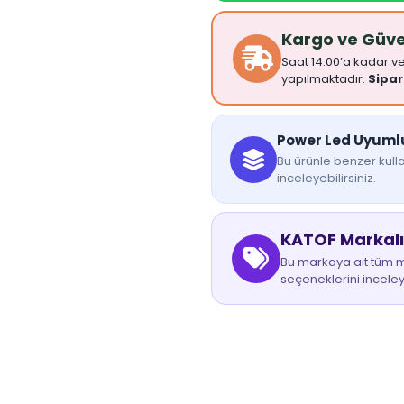
Kargo ve Güv
Saat 14:00’a kadar ver
yapılmaktadır.
Sipar
Power Led Uyumlu 
Bu ürünle benzer kulla
inceleyebilirsiniz.
KATOF Markalı
Bu markaya ait tüm mo
seçeneklerini inceley