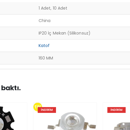
1 Adet, 10 Adet
China
IP20 İç Mekan (Silikonsuz)
Katof
160 MM
 baktı.
İNDIRIM
İNDIRIM