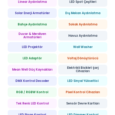
Linear Aydınlatma
LED Spot Çeşitleri
Solar Enerji Armatürler
Dış Mekan Aydınlatma
Bahçe Aydınlatma
Sokak Aydınlatma
Duvar & Merdiven
Havuz Aydınlatma
Armatürleri
LED Projektör
Wall Washer
LED Adaptör
Voltaj Dönüştürücü
Elektrikli Bisiklet Şarj
Mean Well Güç Kaynakları
Cihazları
DMX Kontrol Decoder
LED Sinyal Yükseltici
RGB / RGBW Kontrol
Pixel Kontrol Cihazları
Tek Renk LED Kontrol
Sensör Devre Kartları
LED Ekran Kontrol
LED Dimmer Kontrol