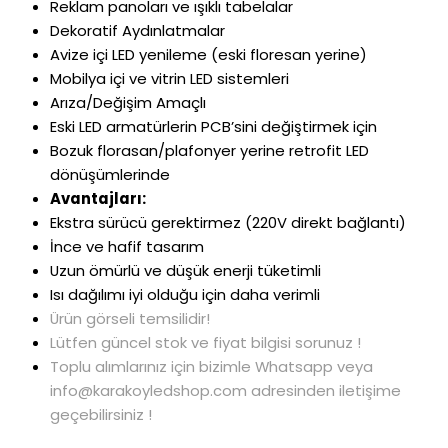
Reklam panoları ve ışıklı tabelalar
Dekoratif Aydınlatmalar
Avize i
çi LED yenileme (eski floresan yerine)
Mobilya içi ve vitrin LED sistemleri
Ar
ıza/Değişim Ama
çl
ı
Eski LED armat
ürlerin PCB’sini de
ğiştirmek i
çin
Bozuk florasan/plafonyer yerine retrofit LED
dönü
ş
ümlerinde
Avantajlar
ı:
Ekstra s
ürücü gerektirmez (220V direkt ba
ğlantı)
İnce ve hafif tasarım
Uzun
ömürlü ve dü
ş
ük enerji tüketimli
Is
ı dağılımı iyi olduğu i
çin daha verimli
Ürün görseli temsilidir!
Lütfen güncel stok ve fiyat bilgisi sorunuz !
Toplu alımlarınız için bizimle Whatsapp veya
info@karakoyledshop.com adresinden iletişime
geçebilirsiniz !