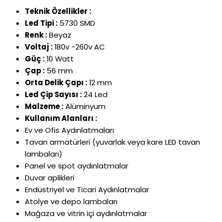
Teknik Özellikler :
Led Tipi :
5730 SMD
Renk :
Beyaz
Voltaj :
180v -260v AC
Güç :
10 Watt
Çap :
56 mm
Orta Delik Çapı :
12 mm
Led Çip Sayısı :
24 Led
Malzeme :
Alüminyum
Kullanım Alanları :
Ev ve Ofis Ayd
ınlatmaları
Tavan armat
ürleri (yuvarlak veya kare LED tavan
lambalar
ı)
Panel ve spot aydınlatmalar
Duvar aplikleri
End
üstriyel ve Ticari Ayd
ınlatmalar
At
ölye ve depo lambalar
ı
Mağaza ve vitrin i
çi ayd
ınlatmalar