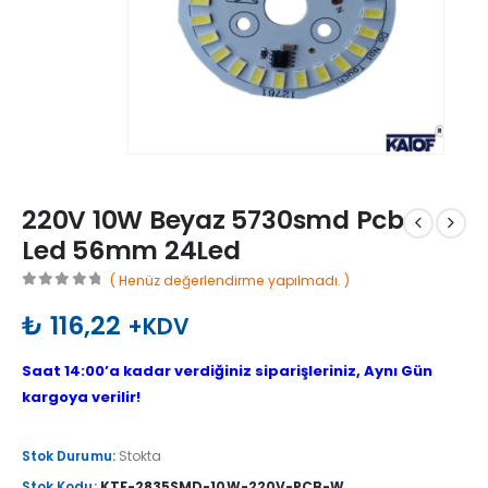
220V 10W Beyaz 5730smd Pcb
Led 56mm 24Led
( Henüz değerlendirme yapılmadı. )
0
out of 5
₺
116,22
+KDV
Saat 14:00’a kadar verdiğiniz siparişleriniz, Aynı Gün
kargoya verilir!
Stok Durumu:
Stokta
Stok Kodu:
KTF-2835SMD-10W-220V-PCB-W