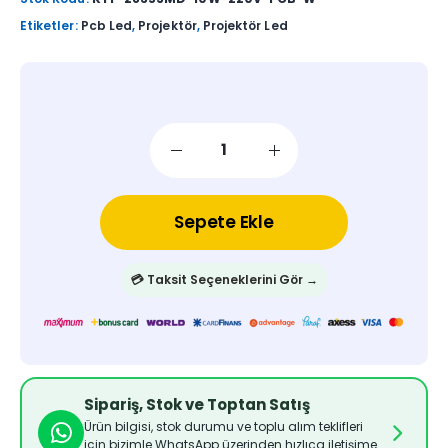
Etiketler:
Pcb Led
,
Projektör
,
Projektör Led
Sepete Ekle
💳 Taksit Seçeneklerini Gör →
Sipariş, Stok ve Toptan Satış
Ürün bilgisi, stok durumu ve toplu alım teklifleri
için bizimle WhatsApp üzerinden hızlıca iletişime