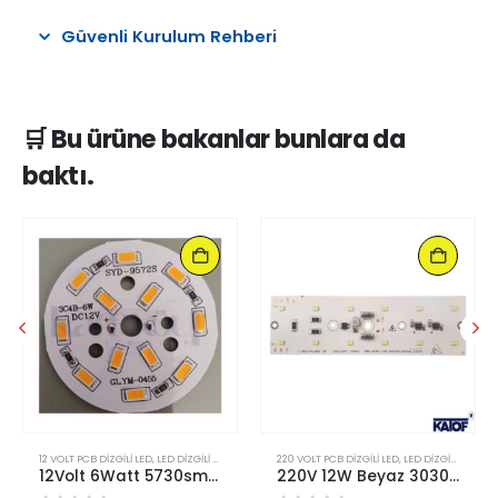
Güvenli Kurulum Rehberi
🛒 Bu ürüne bakanlar bunlara da
baktı.
Bu ürünün birden fazla varyasyonu var. Seçenekler ürün sayfasından seçilebilir
12 VOLT PCB DIZGILI LED
,
LED DIZGILI HAZIR PCB ÇEŞITLERI
220 VOLT PCB DIZGILI LED
,
LED DIZGILI HAZIR PCB ÇEŞITLERI
12Volt 6Watt 5730smd Pcb Led 50mm
220V 12W Beyaz 3030smd Hazır Led Dizgili PCB