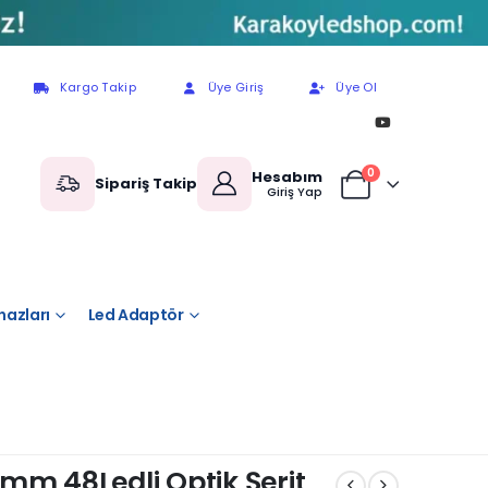
Kargo Takip
Üye Giriş
Üye Ol
0
Hesabım
Sipariş Takip
Giriş Yap
hazları
Led Adaptör
mm 48Ledli Optik Şerit