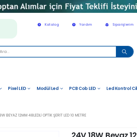
Katalog
Yardım
Siparişlerim
Pixel LED
Modül Led
PCB Cob LED
Led Kontrol Ci
8W BEYAZ 12MM 48LEDLI OPTIK ŞERIT LED 10 METRE
24V 18W Beyaz 12