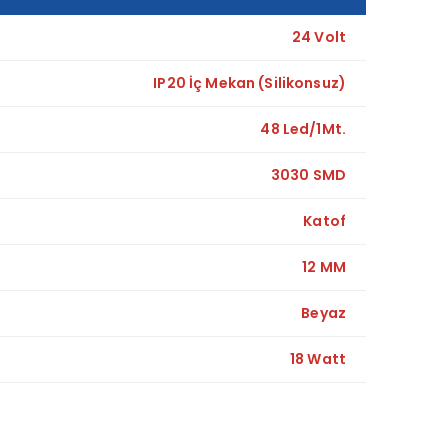
24 Volt
IP20 İç Mekan (Silikonsuz)
48 Led/1Mt.
3030 SMD
Katof
12 MM
Beyaz
18 Watt