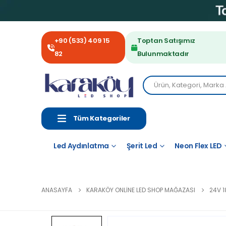
+90 (533) 409 15
Toptan Satışımız
82
Bulunmaktadır
Tüm Kategoriler
Led Aydınlatma
Şerit Led
Neon Flex LED
ANASAYFA
KARAKÖY ONLINE LED SHOP MAĞAZASI
24V 1