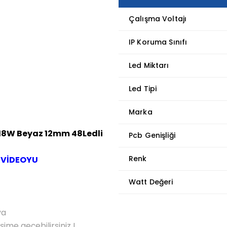
Çalışma Voltajı
IP Koruma Sınıfı
Led Miktarı
Led Tipi
Marka
V 18W Beyaz 12mm 48Ledli
Pcb Genişliği
Renk
 VİDEOYU
Watt Değeri
ya
me geçebilirsiniz !