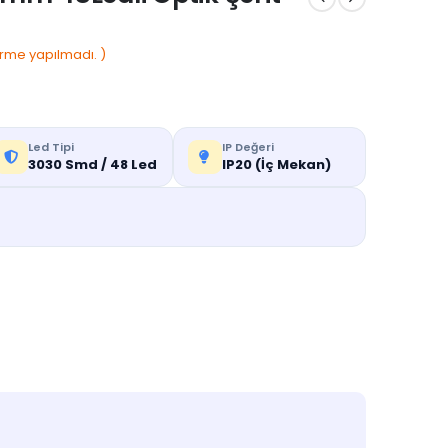
rme yapılmadı. )
Led Tipi
IP Değeri
3030 Smd / 48 Led
IP20 (İç Mekan)