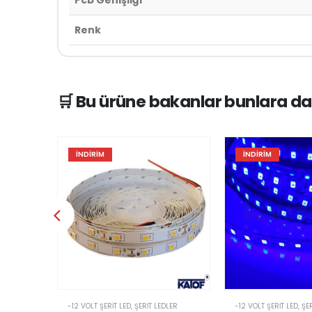
Pcb Genişliği
Renk
🛒 Bu ürüne bakanlar bunlara da
İNDIRIM
İNDIRIM
-12 VOLT ŞERIT LED
,
ŞERIT LEDLER
-12 VOLT ŞERIT LED
,
ŞE