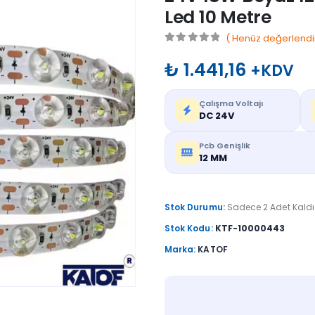
Led 10 Metre
( Henüz değerlendi
0
out of 5
₺
1.441,16
+KDV
Çalışma Voltajı
DC 24V
Pcb Genişlik
12 MM
Stok Durumu:
Sadece 2 Adet Kaldı
Stok Kodu:
KTF-10000443
Marka:
KATOF