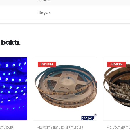
12 MM
Beyaz
 baktı.
İNDIRIM
İNDIRIM
RIT LEDLER
-12 VOLT ŞERIT LED
,
ŞERIT LEDLER
-12 VOLT ŞERIT 