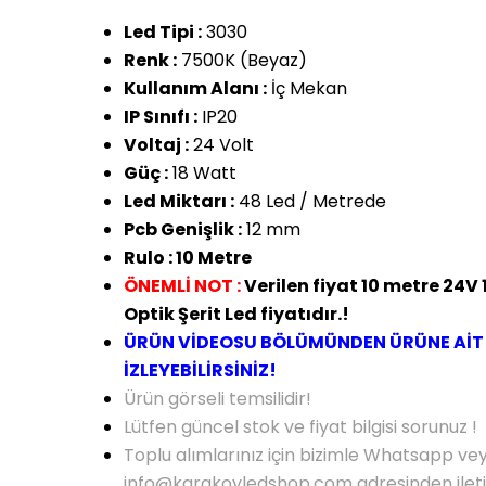
Led Tipi :
3030
Renk :
7500K (Beyaz)
Kullanım Alanı :
İç Mekan
IP Sınıfı :
IP20
Voltaj :
24 Volt
Güç :
18 Watt
Led Miktarı :
48 Led / Metrede
Pcb Genişlik :
12 mm
Rulo : 10 Metre
ÖNEMLİ NOT :
Verilen fiyat 10 metre 24
Optik Şerit Led fiyatıdır.!
ÜRÜN VİDEOSU BÖLÜMÜNDEN ÜRÜNE AİT
İZLEYEBİLİRSİNİZ!
Ürün görseli temsilidir!
Lütfen güncel stok ve fiyat bilgisi sorunuz !
Toplu alımlarınız için bizimle Whatsapp ve
info@karakoyledshop.com adresinden iletişi