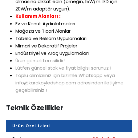
olmas
ına dikkat edin (
örne
ğin, 15W/m LED i
çin
20W/m adaptör uygun).
Kullanım Alanları :
Ev ve Konut Ayd
ınlatmaları
Mağaza ve Ticari Alanlar
Tabela ve Reklam Uygulamaları
Mimari ve Dekoratif Projeler
Endüstriyel ve Araç Uygulamalar
ı
Ürün görseli temsilidir!
Lütfen güncel stok ve fiyat bilgisi sorunuz !
Toplu alımlarınız için bizimle Whatsapp veya
info@karakoyledshop.com adresinden iletişime
geçebilirsiniz !
Teknik Özellikler
Ürün Özellikleri