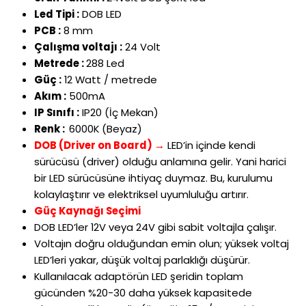
Led Tipi :
DOB LED
PCB :
8 mm
Çalışma voltajı :
24 Volt
Metrede :
288 Led
Güç :
12 Watt / metrede
Akım :
500mA
IP Sınıfı :
IP20 (İç Mekan)
Renk :
6000K (Beyaz)
DOB (Driver on Board)
→
LED’in i
çinde kendi
sürücüsü (driver) oldu
ğu anlamına gelir. Yani harici
bir LED s
ürücüsüne ihtiyaç duymaz. Bu, kurulumu
kolayla
ştırır ve elektriksel uyumluluğu artırır.
Güç Kayna
ğı Se
çimi
DOB LED’ler 12V veya 24V gibi sabit voltajla çal
ışır.
Voltajın doğru olduğundan emin olun; y
üksek voltaj
LED’leri yakar, dü
ş
ük voltaj parlakl
ığı d
ü
ş
ürür.
Kullan
ılacak adapt
örün LED
şeridin toplam
g
ücünden %20-30 daha yüksek kapasitede