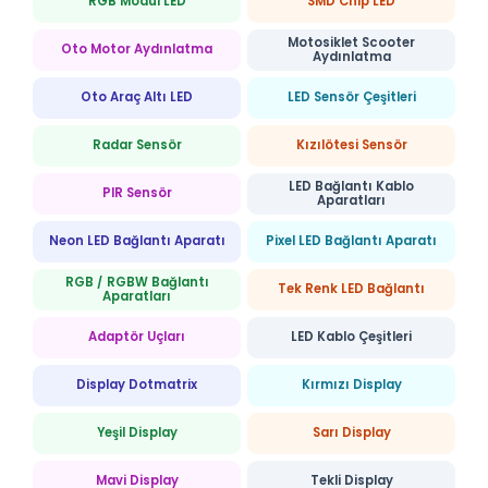
RGB Modül LED
SMD Chip LED
Motosiklet Scooter
Oto Motor Aydınlatma
Aydınlatma
Oto Araç Altı LED
LED Sensör Çeşitleri
Radar Sensör
Kızılötesi Sensör
LED Bağlantı Kablo
PIR Sensör
Aparatları
Neon LED Bağlantı Aparatı
Pixel LED Bağlantı Aparatı
RGB / RGBW Bağlantı
Tek Renk LED Bağlantı
Aparatları
Adaptör Uçları
LED Kablo Çeşitleri
Display Dotmatrix
Kırmızı Display
Yeşil Display
Sarı Display
Mavi Display
Tekli Display