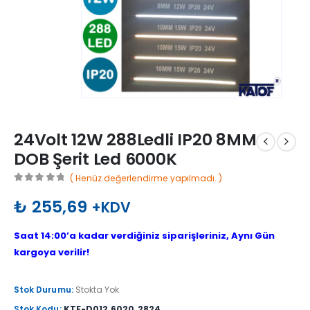
24Volt 12W 288Ledli IP20 8MM
DOB Şerit Led 6000K
( Henüz değerlendirme yapılmadı. )
0
out of 5
₺
255,69
+KDV
Saat 14:00’a kadar verdiğiniz siparişleriniz, Aynı Gün
kargoya verilir!
Stok Durumu:
Stokta Yok
Stok Kodu:
KTF-D012.6020.2824