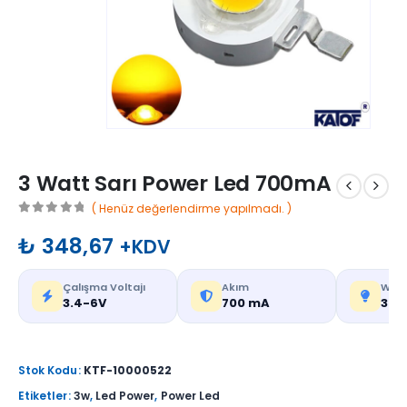
3 Watt Sarı Power Led 700mA
( Henüz değerlendirme yapılmadı. )
0
out of 5
₺
348,67
+KDV
Çalışma Voltajı
Akım
Watt
3.4-6V
700 mA
3 W
Stok Kodu:
KTF-10000522
Etiketler:
3w
,
Led Power
,
Power Led