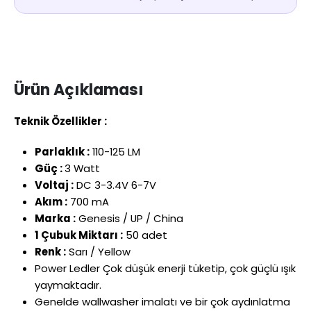
Ürün Açıklaması
Teknik Özellikler :
Parlaklık :
110-125 LM
Güç :
3 Watt
Voltaj :
DC 3-3.4V 6-7V
Akım :
700 mA
Marka :
Genesis / UP / China
1 Çubuk Miktarı :
50 adet
Renk :
Sarı / Yellow
Power Ledler Çok düşük enerji tüketip, çok güçlü ışık
yaymaktadır.
Genelde wallwasher imalatı ve bir çok aydınlatma