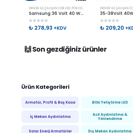
COB LED
,
POWER LEDLER
DRIVER ILE ÇALIŞAN COB LED
,
PCB COB LED
DRIVER ILE ÇALIŞAN C
220Volt 50W 58×52 Cob Led Beyaz
Samsung 36 Volt 40 Watt Cob Led Beyaz
0
out of 5
0
out of 5
₺
278,93
₺
209,20
+KDV
+K
🙌 Son gezdiğiniz ürünler
Ürün Kategorileri
Armatür, Profil & Boş Kasa
Bitki Yetiştirme LED
Acil Aydınlatma &
İç Mekan Aydınlatma
Yönlendirme
Solar Enerji Armatürler
Dış Mekan Aydınlatma