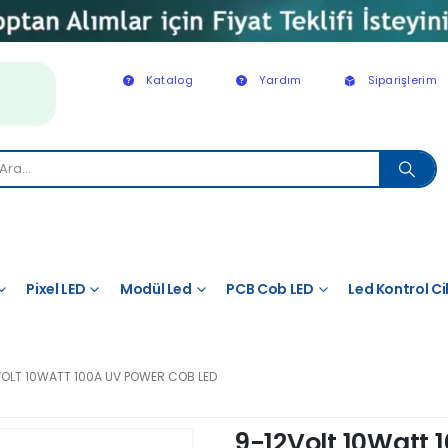
Katalog
Yardım
Siparişlerim
Pixel LED
Modül Led
PCB Cob LED
Led Kontrol Ci
VOLT 10WATT 100A UV POWER COB LED
9-12Volt 10Watt 