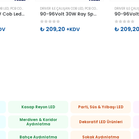
OB LED
,
PCB COB LED
DRIVER ILE ÇALIŞAN COB LED
,
PCB COB LED
DRIVER ILE ÇAL
35-38Volt 40W Cob Led 900-1100mA Beyaz
90-96Volt 30W Ray Spot İçin Cob Led Gün Işığı
0
out of 5
0
out of 
₺
209,20
₺
209,2
DV
+KDV
Kasap Reyon LED
Parti, Süs & Yılbaşı LED
Merdiven & Koridor
Dekoratif LED Ürünleri
Aydınlatma
Bahçe Aydınlatma
Sokak Aydınlatma