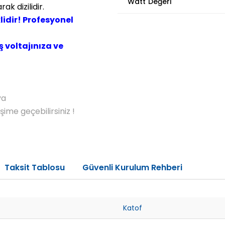
Watt Değeri
ak dizilidir.
idir! Profesyonel
 voltajınıza ve
ya
me geçebilirsiniz !
Taksit Tablosu
Güvenli Kurulum Rehberi
Katof