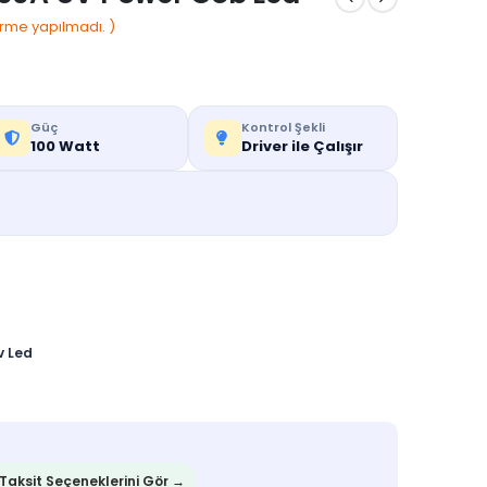
rme yapılmadı. )
Güç
Kontrol Şekli
100 Watt
Driver ile Çalışır
v Led
 Taksit Seçeneklerini Gör →