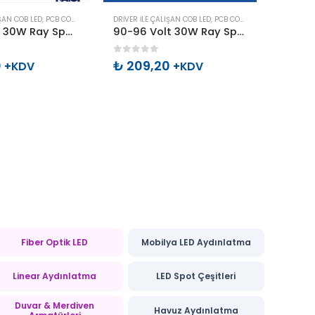
IŞAN COB LED
,
PCB COB LED
DRIVER ILE ÇALIŞAN COB LED
,
PCB COB LED
220 VOLT
90-96Volt 30W Ray Spot İçin Cob Led Beyaz
90-96 Volt 30W Ray Spot İçin Cob Led N.Beyaz
5
0
out of 5
0
out 
0
₺
209,20
₺
53
+KDV
+KDV
Fiber Optik LED
Mobilya LED Aydınlatma
Linear Aydınlatma
LED Spot Çeşitleri
Duvar & Merdiven
Havuz Aydınlatma