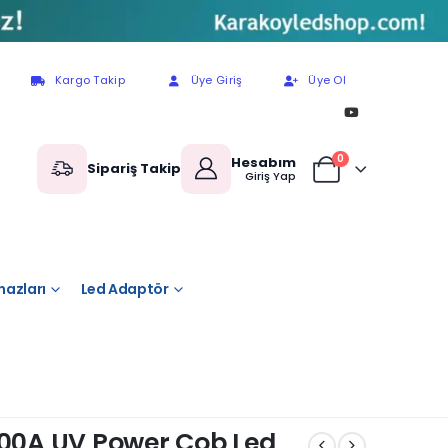
Kargo Takip
Üye Giriş
Üye Ol
0
Hesabım
Sipariş Takip
Giriş Yap
hazları
Led Adaptör
100A UV Power Cob Led