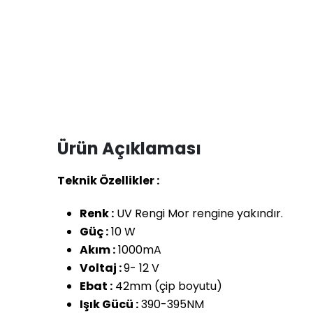
Ürün Açıklaması
Teknik Özellikler :
Renk :
UV Rengi Mor rengine yakındır.
Güç :
10 W
Akım :
1000mA
Voltaj :
9- 12 V
Ebat :
42mm (çip boyutu)
Işık Gücü :
390-395NM