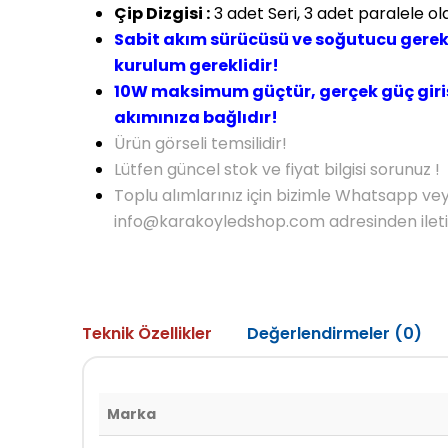
Çip Dizgisi :
3 adet Seri, 3 adet paralele olar
S
abit akım sürücüsü ve soğutucu gerekl
kurulum gereklidir!
10W maksimum güçtür, gerçek güç giriş
akımınıza bağlıdır!
Ürün görseli temsilidir!
Lütfen güncel stok ve fiyat bilgisi sorunuz !
Toplu alımlarınız için bizimle Whatsapp ve
info@karakoyledshop.com adresinden iletişi
Teknik Özellikler
Değerlendirmeler (0)
Marka