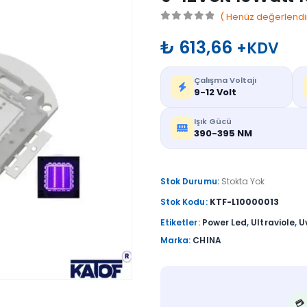
( Henüz değerlendi
0
out of 5
₺
613,66
+KDV
Çalışma Voltajı
9-12 Volt
Işık Gücü
390-395 NM
Stok Durumu:
Stokta Yok
Stok Kodu:
KTF-L10000013
Etiketler:
Power Led
,
Ultraviole
,
U
Marka:
CHINA
💳