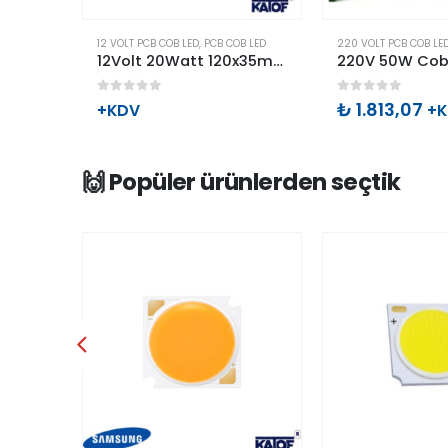
B LED
12 VOLT PCB COB LED
,
PCB COB LED
220 VOLT PCB COB LE
12Volt 10Watt Gün Işığı 120x10mm Cob Led
12Volt 20Watt 120x35mm Cob Led
0
out of 5
0
out of 5
₺
1.813,07
+KDV
+
🙌 Popüler ürünlerden seçtik