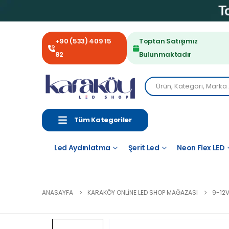
+90 (533) 409 15
Toptan Satışımız
82
Bulunmaktadır
Tüm Kategoriler
Led Aydınlatma
Şerit Led
Neon Flex LED
ANASAYFA
KARAKÖY ONLINE LED SHOP MAĞAZASI
9-12