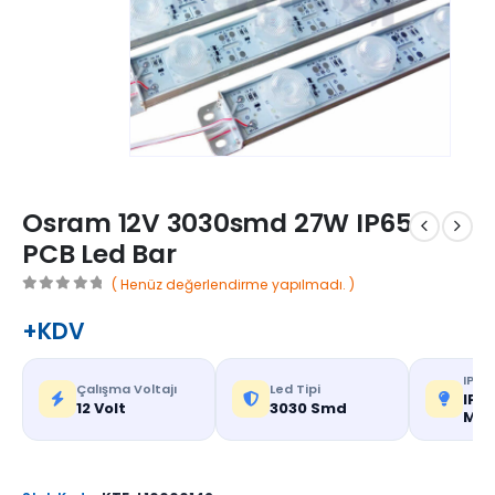
Osram 12V 3030smd 27W IP65
PCB Led Bar
( Henüz değerlendirme yapılmadı. )
0
out of 5
+KDV
IP De
Çalışma Voltajı
Led Tipi
IP65
12 Volt
3030 Smd
Mek