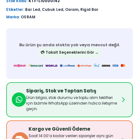
Stok Kodu:
KTF-L10000142
Etiketler:
Bar Led
,
Cubuk Led
,
Osram
,
Rigid Bar
Marka:
OSRAM
Bu ürün şu anda stokta yok veya mevcut değil.
💳 Taksit Seçeneklerini Gör →
Sipariş, Stok ve Toptan Satış
Ürün bilgisi, stok durumu ve toplu alım teklifleri
için bizimle WhatsApp üzerinden hızlıca iletişime
geçin.
Kargo ve Güvenli Ödeme
Saat 14:00’a kadar verilen siparişler aynı gün