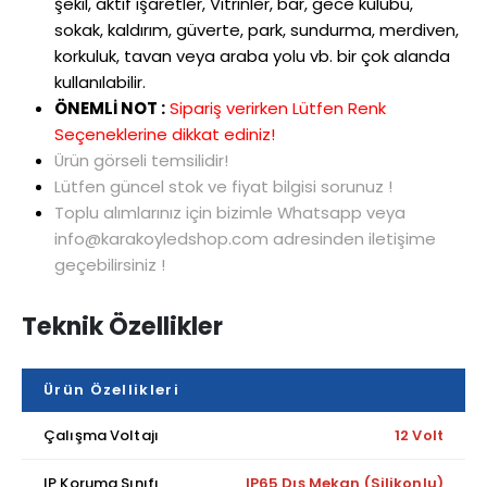
şekil, aktif işaretler, Vitrinler, bar, gece kulübü,
sokak, kaldırım, güverte, park, sundurma, merdiven,
korkuluk, tavan veya araba yolu vb. bir çok alanda
kullanılabilir.
ÖNEMLİ NOT :
Sipariş verirken Lütfen Renk
Seçeneklerine dikkat ediniz!
Ürün görseli temsilidir!
Lütfen güncel stok ve fiyat bilgisi sorunuz !
Toplu alımlarınız için bizimle Whatsapp veya
info@karakoyledshop.com adresinden iletişime
geçebilirsiniz !
Teknik Özellikler
Ürün Özellikleri
Çalışma Voltajı
12 Volt
IP Koruma Sınıfı
IP65 Dış Mekan (Silikonlu)