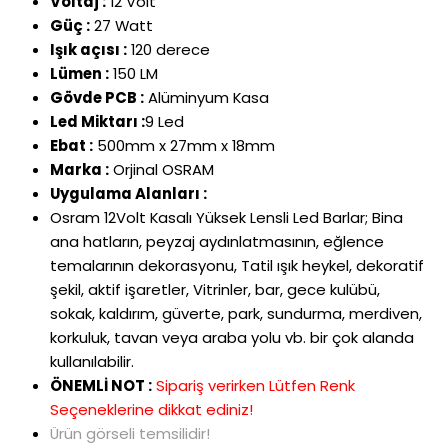
Voltaj :
12 Volt
Güç :
27 Watt
Işık açısı :
120 derece
Lümen :
150 LM
Gövde PCB :
Alüminyum Kasa
Led Miktarı :
9 Led
Ebat :
500mm x 27mm x 18mm
Marka :
Orjinal OSRAM
Uygulama Alanları :
Osram 12Volt Kasalı Yüksek Lensli Led Barlar; Bina
ana hatların, peyzaj aydınlatmasının, eğlence
temalarının dekorasyonu, Tatil ışık heykel, dekoratif
şekil, aktif işaretler, Vitrinler, bar, gece kulübü,
sokak, kaldırım, güverte, park, sundurma, merdiven,
korkuluk, tavan veya araba yolu vb. bir çok alanda
kullanılabilir.
ÖNEMLİ NOT :
Sipariş verirken Lütfen Renk
Seçeneklerine dikkat ediniz!
Ürün görseli temsilidir!