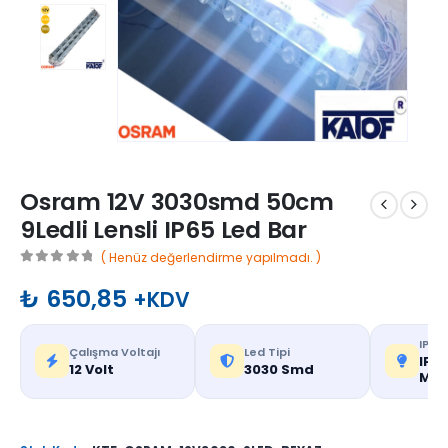
Osram 12V 3030smd 50cm
9Ledli Lensli IP65 Led Bar
( Henüz değerlendirme yapılmadı. )
0
out of 5
₺
650,85
+KDV
IP De
Çalışma Voltajı
Led Tipi
IP65
12 Volt
3030 Smd
Mek