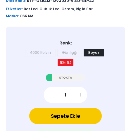
Stok Kodu:
KTF-OSRAM-12V3030-9LED-BEYAZ
Etiketler:
Bar Led
,
Cubuk Led
,
Osram
,
Rigid Bar
Marka:
OSRAM
Renk
4000 Kelvin
Gün Işığı
Beyaz
TEMIZLE
STOKTA
Sepete Ekle