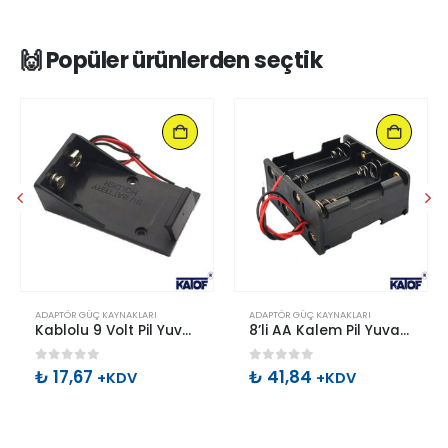
🙌 Popüler ürünlerden seçtik
ADAPTÖR GÜÇ KAYNAKLARI
ADAPTÖR GÜÇ KAYNAKLARI
Kablolu 9 Volt Pil Yuvası
8’li AA Kalem Pil Yuvası Çift Taraflı
0
out of 5
0
out of 5
₺
17,67
₺
41,84
+KDV
+KDV