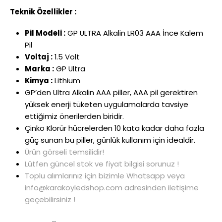
Teknik Özellikler :
Pil Modeli :
GP ULTRA Alkalin LR03 AAA İnce Kalem
Pil
Voltaj :
1.5 Volt
Marka :
GP Ultra
Kimya :
Lithium
GP’den Ultra Alkalin AAA piller, AAA pil gerektiren
yüksek enerji tüketen uygulamalarda tavsiye
ettiğimiz önerilerden biridir.
Çinko Klorür hücrelerden 10 kata kadar daha fazla
güç sunan bu piller, günlük kullanım için idealdir.
Ürün görseli temsilidir!
Lütfen güncel stok ve fiyat bilgisi sorunuz !
Toplu alımlarınız için bizimle Whatsapp veya
info@karakoyledshop.com adresinden iletişime
geçebilirsiniz !