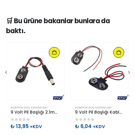
🛒 Bu ürüne bakanlar bunlara da
baktı.
ADAPTÖR GÜÇ KAYNAKLARI
ADAPTÖR GÜÇ KAYNAKLARI
9 Volt Pil Başlığı 2.1mm Jacklı
9 Volt Pil Başlığı Kablolu
0
out of 5
0
out of 5
₺
13,95
₺
6,04
+KDV
+KDV