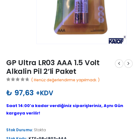
GP Ultra LR03 AAA 1.5 Volt
Alkalin Pil 2’li Paket
( Henüz değerlendirme yapılmadı. )
0
out of 5
₺
97,63
+KDV
Saat 14:00’a kadar verdiğiniz siparişleriniz, Aynı Gün
kargoya verilir!
Stok Durumu:
Stokta
Stok Kodu:
KTF-GP-LR03-AAA